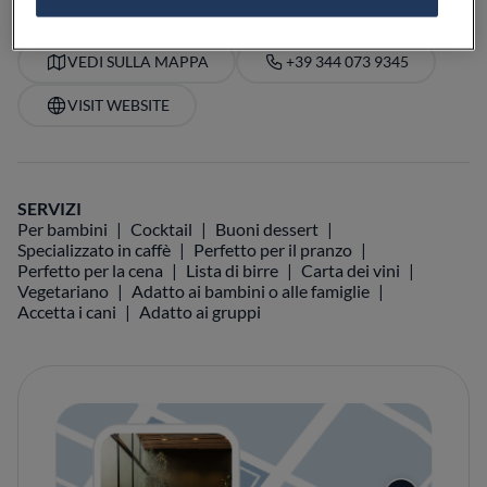
VEDI SULLA MAPPA
+39 344 073 9345
VISIT WEBSITE
SERVIZI
Per bambini
Cocktail
Buoni dessert
Specializzato in caffè
Perfetto per il pranzo
Perfetto per la cena
Lista di birre
Carta dei vini
Vegetariano
Adatto ai bambini o alle famiglie
Accetta i cani
Adatto ai gruppi