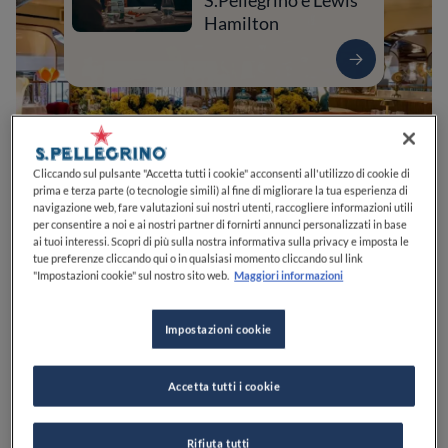
S.Pellegrino e Lewis
Hamilton
Cliccando sul pulsante "Accetta tutti i cookie" acconsenti all'utilizzo di cookie di
prima e terza parte (o tecnologie simili) al fine di migliorare la tua esperienza di
navigazione web, fare valutazioni sui nostri utenti, raccogliere informazioni utili
per consentire a noi e ai nostri partner di fornirti annunci personalizzati in base
ai tuoi interessi. Scopri di più sulla nostra informativa sulla privacy e imposta le
tue preferenze cliccando qui o in qualsiasi momento cliccando sul link
0
0
0
0
0
"Impostazioni cookie" sul nostro sito web.
Maggiori informazioni
Impostazioni cookie
Via Tivoli, 3
20121
Milano
MI
Italia
Accetta tutti i cookie
CHIUSO
Apre
Venerdì,
12:00-14:30, 18:30-22:45
VEDI ORARI
Rifiuta tutti