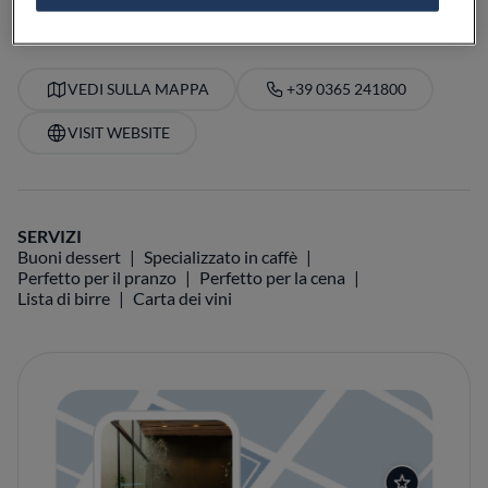
VEDI SULLA MAPPA
+39 0365 241800
VISIT WEBSITE
SERVIZI
Buoni dessert
Specializzato in caffè
Perfetto per il pranzo
Perfetto per la cena
Lista di birre
Carta dei vini