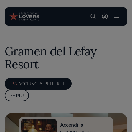
User account m
Salta al contenuto principale
Gramen del Lefay
Resort
AGGIUNGI AI PREFERITI
PIÙ
Accendi la
conversazione a