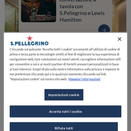
tavola con
S.Pellegrino e Lewis
Hamilton
Cliccando sul pulsante "Accetta tutti i cookie" acconsenti all'utilizzo di cookie di
prima e terza parte (o tecnologie simili) al fine di migliorare la tua esperienza di
navigazione web, fare valutazioni sui nostri utenti, raccogliere informazioni utili
per consentire a noi e ai nostri partner di fornirti annunci personalizzati in base
ai tuoi interessi. Scopri di più sulla nostra informativa sulla privacy e imposta le
tue preferenze cliccando qui o in qualsiasi momento cliccando sul link
"Impostazioni cookie" sul nostro sito web.
Maggiori informazioni
0
0
0
0
0
Impostazioni cookie
Accetta tutti i cookie
Via Angelo Feltrinelli, 136
25084
Gargnano
BS
Italia
Rifiuta tutti
CHIUSO
Apre
Venerdì,
19:00-23:00
VEDI ORARI