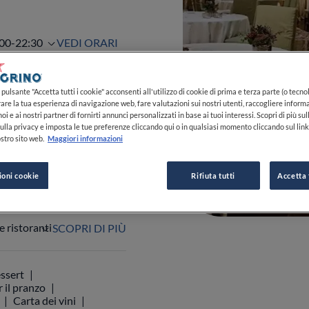
:00-22:30
pulsante "Accetta tutti i cookie" acconsenti all'utilizzo di cookie di prima e terza parte (o tecnol
VEDI ORARI
rare la tua esperienza di navigazione web, fare valutazioni sui nostri utenti, raccogliere informa
oi e ai nostri partner di fornirti annunci personalizzati in base ai tuoi interessi. Scopri di più su
ulla privacy e imposta le tue preferenze cliccando qui o in qualsiasi momento cliccando sul lin
stro sito web.
Maggiori informazioni
0
0
0
ioni cookie
Rifiuta tutti
Accetta 
 045 803 6658
 ristoranti
SCOPRI DI PIÙ
ssert
 il pranzo
Carta dei vini