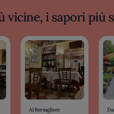
ù vicine, i sapori più
Al Bersagliere
Dar