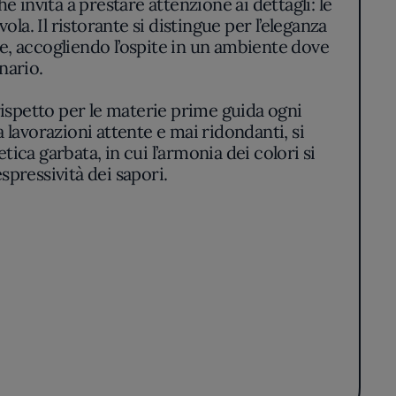
invita a prestare attenzione ai dettagli: le
la. Il ristorante si distingue per l’eleganza
te, accogliendo l’ospite in un ambiente dove
nario.
 rispetto per le materie prime guida ogni
a lavorazioni attente e mai ridondanti, si
ica garbata, in cui l’armonia dei colori si
spressività dei sapori.
lette nella coerenza dei percorsi degustativi:
e delle preparazioni. Alfonso Pepe privilegia
ialogare in modo naturale con la tradizione
mponente è esaltato dal giusto contrappunto.
ifesta come rispetto degli equilibri più che
sonalità precisa, dove la mano dello chef si
righe.