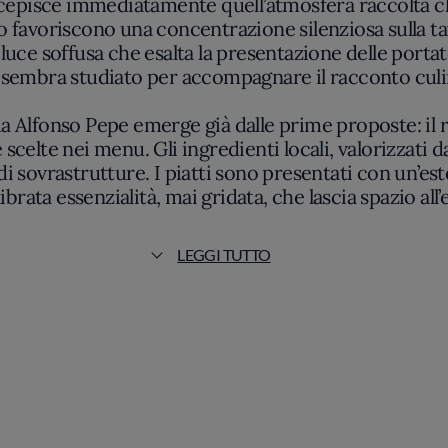
rcepisce immediatamente quell’atmosfera raccolta che 
to favoriscono una concentrazione silenziosa sulla tavo
 luce soffusa che esalta la presentazione delle porta
 sembra studiato per accompagnare il racconto culi
 da Alfonso Pepe emerge già dalle prime proposte: il
 scelte nei menu. Gli ingredienti locali, valorizzati d
 sovrastrutture. I piatti sono presentati con un’estet
rata essenzialità, mai gridata, che lascia spazio all’e
 metodologico e assenza di virtuosismi inutili, si rif
LEGGI TUTTO
ta misura nella scelta delle tecniche e nelle dosatur
fetto sorpresa, selezionando ingredienti capaci di d
lombarda senza indugiare nei cliché.
esto ideale per assaporare creazioni in cui ogni co
rsioni superflue: al Leon d’Oro la creatività si man
a costante e leggibile. Le portate rivelano una per
te in una sequenza di sapori definiti e mai sopra le 