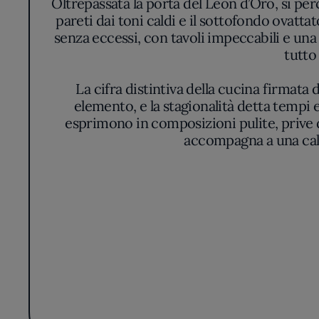
Oltrepassata la porta del Leon d’Oro, si pe
pareti dai toni caldi e il sottofondo ovatta
senza eccessi, con tavoli impeccabili e una
tutto
La cifra distintiva della cucina firmata
elemento, e la stagionalità detta tempi e
esprimono in composizioni pulite, prive di
accompagna a una calib
La filosofia dello chef, improntata su rigore
non c’è mai ostentazione, bensì un’equilibra
la profondità gustativa piuttosto che l’ef
La sala, ordinata e luminosa, offre un cont
Non si cede alle mode del momento né a escu
come rottura, mantenendo una linea narrativ
avver