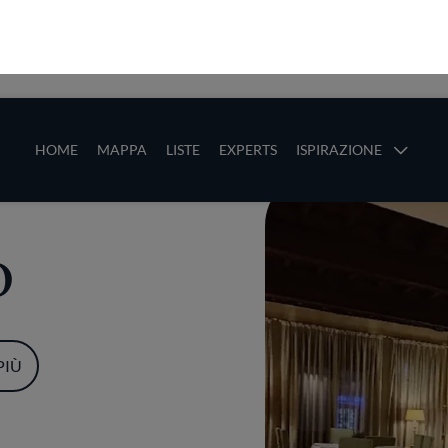
ze
Main navigation
HOME
MAPPA
LISTE
EXPERTS
ISPIRAZIONE
Salta al contenuto principale
li
o
PIÙ