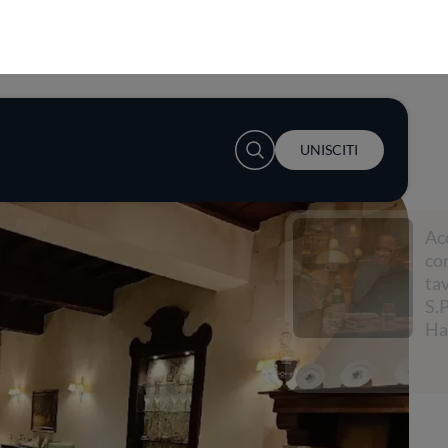
User account menu
UNISCITI
Accendi la
conversazione a
tavola con
S.Pellegrino e Lewis
Hamilton