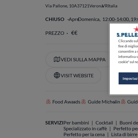
Via Pallone, 10A
37121
Verona
VR
Italia
CHIUSO
Apre
Domenica,
12:00-14:00, 19
Cliccando sul 
fine di miglio
consentire a n
PREZZO
informativa s
cookie" sul no
Impostaz
VEDI SULLA MAPPA
+39
VISIT WEBSITE
Food Awards
Guide Michelin
Guide
SERVIZI
Per bambini
Cocktail
Buoni de
Specializzato in caffè
Perfetto per
Perfetto per la cena
Lista di birre