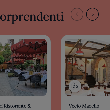
 sorprendenti
1
ì Ristorante &
Vecio Macello