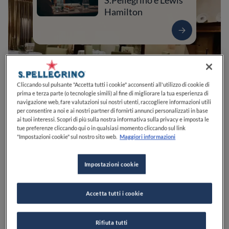
S.Pellegrino e Lewis
Hamilton
Cliccando sul pulsante "Accetta tutti i cookie" acconsenti all'utilizzo di cookie di
prima e terza parte (o tecnologie simili) al fine di migliorare la tua esperienza di
navigazione web, fare valutazioni sui nostri utenti, raccogliere informazioni utili
per consentire a noi e ai nostri partner di fornirti annunci personalizzati in base
ai tuoi interessi. Scopri di più sulla nostra informativa sulla privacy e imposta le
tue preferenze cliccando qui o in qualsiasi momento cliccando sul link
"Impostazioni cookie" sul nostro sito web.
Maggiori informazioni
0
0
0
0
0
Impostazioni cookie
Via Veronica Gambara, 6
25020
Pralboino
BS
Italia
Accetta tutti i cookie
CHIUSO
Apre
Sabato,
12:00-14:00, 19:30-22:30
VEDI ORARI
Rifiuta tutti