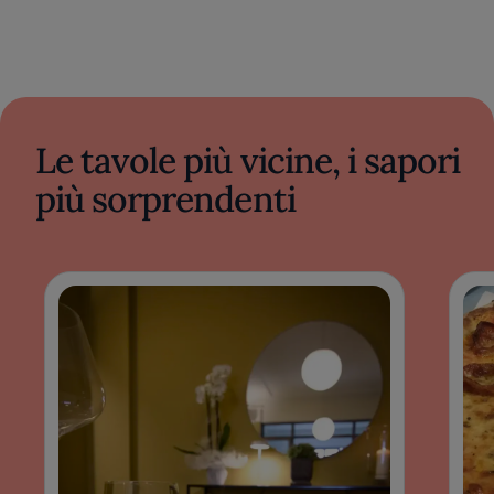
Le tavole più vicine, i sapori
più sorprendenti