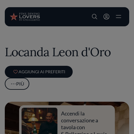
User account m
Salta al contenuto principale
Locanda Leon d'Oro
AGGIUNGI AI PREFERITI
PIÙ
Accendi la
conversazione a
tavola con