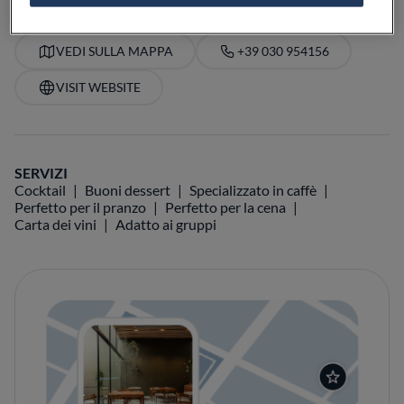
VEDI SULLA MAPPA
+39 030 954156
VISIT WEBSITE
SERVIZI
Cocktail
Buoni dessert
Specializzato in caffè
Perfetto per il pranzo
Perfetto per la cena
Carta dei vini
Adatto ai gruppi