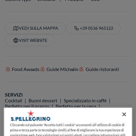
VEDI SULLA MAPPA
+39 0536 965122
VISIT WEBSITE
Food Awards
Guide Michelin
Guide ristoranti
SERVIZI
Cocktail
Buoni dessert
Specializzato in caffè
Perfetto per il pranzo
Perfetto per la cena
Lista di birre
Carta dei vini
Posti a sedere all'aperto
Accetta i cani
Adatto ai gruppi
Cliccando sul pulsante "Accetta tutti i cookie" acconsenti all'utilizzo di cookie di
prima e terza parte (o tecnologie simili) al fine di migliorare la tua esperienza di
navigazione web, fare valutazioni sui nostri utenti, raccogliere informazioni utili