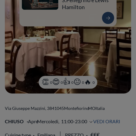
S.Pellegrino e Lewis
Hamilton
0
0
0
0
0
Via Giuseppe Mazzini, 38
41045
Montefiorino
MO
Italia
CHIUSO
Apre
Mercoledì,
11:00-23:00
VEDI ORARI
Cuisine type
Emiliana
PREZZO