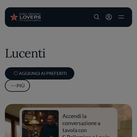
User account m
Salta al contenuto principale
Lucenti
AGGIUNGI AI PREFERITI
PIÙ
Accendi la
conversazione a
tavola con