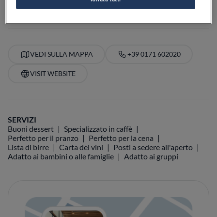
PREZZO
VEDI SULLA MAPPA
+39 0171 602020
VISIT WEBSITE
SERVIZI
Buoni dessert
Specializzato in caffè
Perfetto per il pranzo
Perfetto per la cena
Lista di birre
Carta dei vini
Posti a sedere all'aperto
Adatto ai bambini o alle famiglie
Adatto ai gruppi