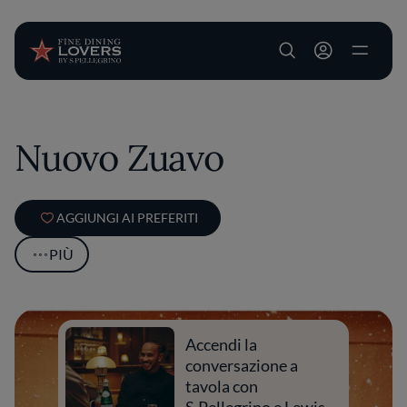
User account m
Salta al contenuto principale
Nuovo Zuavo
AGGIUNGI AI PREFERITI
PIÙ
Accendi la
conversazione a
tavola con