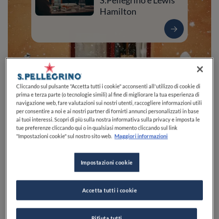
S.Pellegrino e Lewis
Hamilton
Cliccando sul pulsante "Accetta tutti i cookie" acconsenti all'utilizzo di cookie di
prima e terza parte (o tecnologie simili) al fine di migliorare la tua esperienza di
navigazione web, fare valutazioni sui nostri utenti, raccogliere informazioni utili
per consentire a noi e ai nostri partner di fornirti annunci personalizzati in base
ai tuoi interessi. Scopri di più sulla nostra informativa sulla privacy e imposta le
tue preferenze cliccando qui o in qualsiasi momento cliccando sul link
0
0
0
0
0
"Impostazioni cookie" sul nostro sito web.
Maggiori informazioni
Impostazioni cookie
Via Roma, 23
12100
Cuneo
CN
Italia
Accetta tutti i cookie
CHIUSO
Apre
Venerdì,
12:30-14:00, 19:30-22:00
VEDI ORARI
Rifiuta tutti