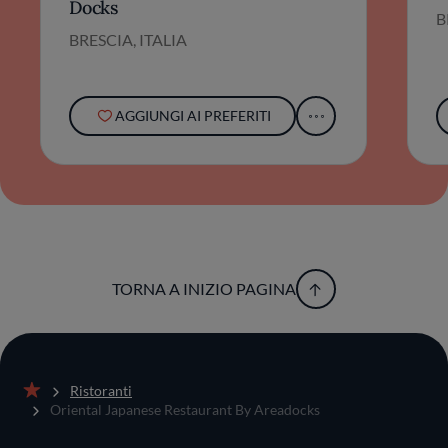
Docks
B
BRESCIA, ITALIA
AGGIUNGI AI PREFERITI
TORNA A INIZIO PAGINA
Ristoranti
Home
Oriental Japanese Restaurant By Areadocks