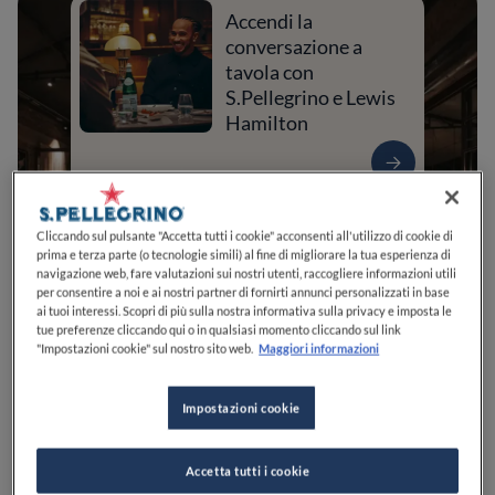
Accendi la
conversazione a
tavola con
S.Pellegrino e Lewis
Hamilton
Cliccando sul pulsante "Accetta tutti i cookie" acconsenti all'utilizzo di cookie di
prima e terza parte (o tecnologie simili) al fine di migliorare la tua esperienza di
navigazione web, fare valutazioni sui nostri utenti, raccogliere informazioni utili
per consentire a noi e ai nostri partner di fornirti annunci personalizzati in base
ai tuoi interessi. Scopri di più sulla nostra informativa sulla privacy e imposta le
tue preferenze cliccando qui o in qualsiasi momento cliccando sul link
"Impostazioni cookie" sul nostro sito web.
Maggiori informazioni
0
0
0
0
0
Impostazioni cookie
Accetta tutti i cookie
Via Gerolamo Sangervasio, 12/A
25121
Brescia
BS
Italia