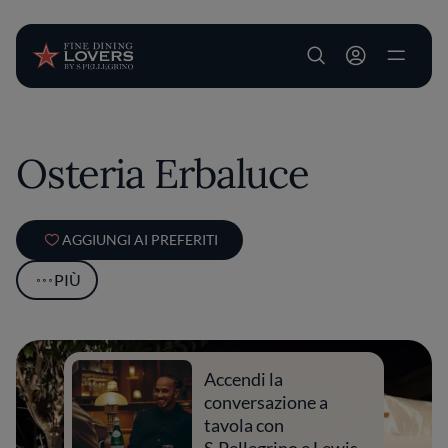
User account m
Salta al contenuto principale
Osteria Erbaluce
AGGIUNGI AI PREFERITI
PIÙ
Accendi la
conversazione a
tavola con