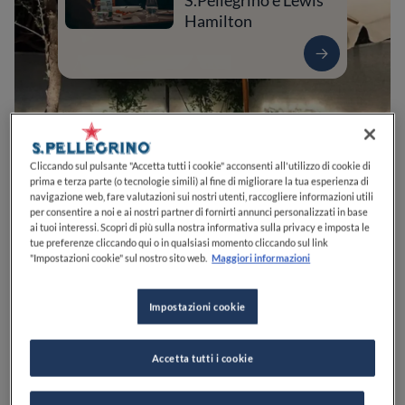
S.Pellegrino e Lewis
Hamilton
Cliccando sul pulsante "Accetta tutti i cookie" acconsenti all'utilizzo di cookie di
prima e terza parte (o tecnologie simili) al fine di migliorare la tua esperienza di
navigazione web, fare valutazioni sui nostri utenti, raccogliere informazioni utili
per consentire a noi e ai nostri partner di fornirti annunci personalizzati in base
ai tuoi interessi. Scopri di più sulla nostra informativa sulla privacy e imposta le
tue preferenze cliccando qui o in qualsiasi momento cliccando sul link
0
0
0
0
0
"Impostazioni cookie" sul nostro sito web.
Maggiori informazioni
Impostazioni cookie
Viale G. Mazzini, 21
47042
Cesenatico
FC
Italia
Accetta tutti i cookie
CHIUSO
Apre
Domenica,
19:30-22:30
VEDI ORARI