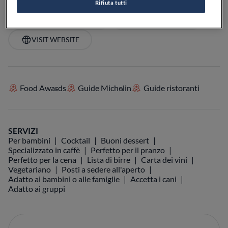
Rifiuta tutti
VEDI SULLA MAPPA
+39 0547 404565
VISIT WEBSITE
Food Awards
Guide Michelin
Guide ristoranti
SERVIZI
Per bambini
Cocktail
Buoni dessert
Specializzato in caffè
Perfetto per il pranzo
Perfetto per la cena
Lista di birre
Carta dei vini
Vegetariano
Posti a sedere all'aperto
Adatto ai bambini o alle famiglie
Accetta i cani
Adatto ai gruppi