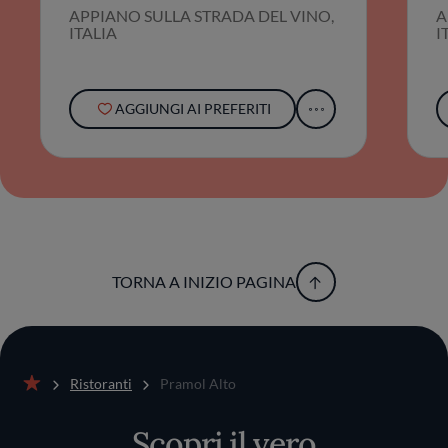
APPIANO SULLA STRADA DEL VINO,
A
ITALIA
I
AGGIUNGI AI PREFERITI
TORNA A INIZIO PAGINA
Ristoranti
Pramol Alto
Home
Scopri il vero