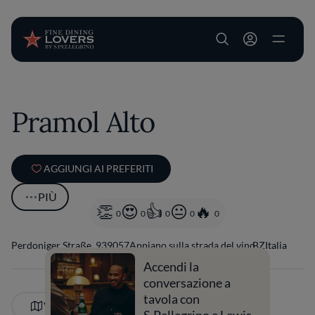
User account m
Salta al contenuto principale
Pramol Alto
AGGIUNGI AI PREFERITI
PIÙ
0
0
0
0
0
Perdoniger Straße, 9
39057
Appiano sulla strada del vino
BZ
Italia
Accendi la
conversazione a
tavola con
VEDI SULLA MAPPA