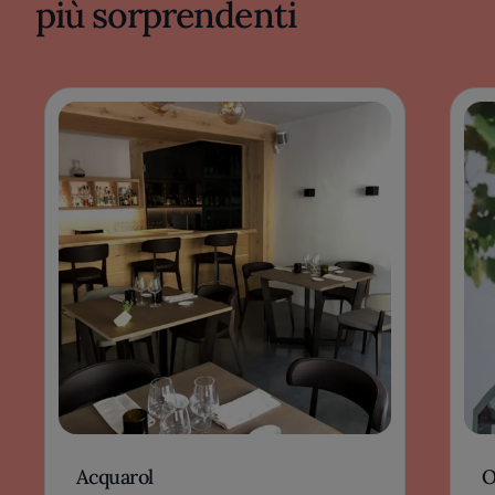
più sorprendenti
Acquarol
O