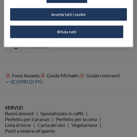
PREZZO
Accetta tutti i cookie
Rifiuta tutti
VEDI SULLA MAPPA
+39 06 575 6945
VISIT WEBSITE
Food Awards
Guide Michelin
Guide ristoranti
SCOPRI DI PIÙ
SERVIZI
Buoni dessert
Specializzato in caffè
Perfetto per il pranzo
Perfetto per la cena
Lista di birre
Carta dei vini
Vegetariano
Posti a sedere all'aperto