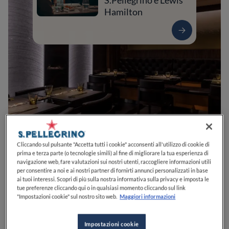
S.Pellegrino e Lewis
Hamilton
0
0
0
0
0
Cliccando sul pulsante "Accetta tutti i cookie" acconsenti all'utilizzo di cookie di
prima e terza parte (o tecnologie simili) al fine di migliorare la tua esperienza di
navigazione web, fare valutazioni sui nostri utenti, raccogliere informazioni utili
per consentire a noi e ai nostri partner di fornirti annunci personalizzati in base
ai tuoi interessi. Scopri di più sulla nostra informativa sulla privacy e imposta le
Via Giuseppe Giulietti, 21A
00154
Roma
RM
Italia
tue preferenze cliccando qui o in qualsiasi momento cliccando sul link
"Impostazioni cookie" sul nostro sito web.
Maggiori informazioni
CHIUSO
Apre
Venerdì,
12:30-14:30, 19:30-23:00
VEDI ORARI
Impostazioni cookie