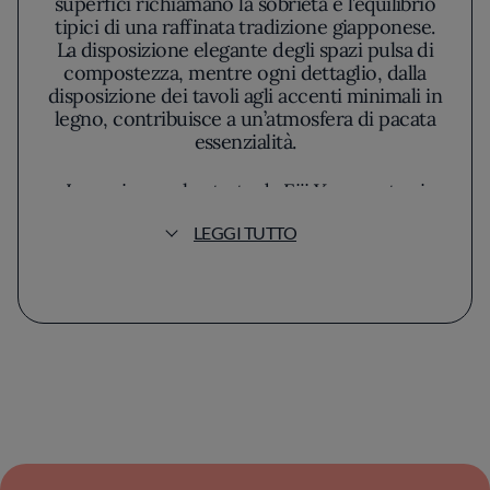
superfici richiamano la sobrietà e l’equilibrio
tipici di una raffinata tradizione giapponese.
La disposizione elegante degli spazi pulsa di
compostezza, mentre ogni dettaglio, dalla
disposizione dei tavoli agli accenti minimali in
legno, contribuisce a un’atmosfera di pacata
essenzialità.
La cucina orchestrata da Eiji Yamamoto si
fonda su una precisa visione: valorizzare la
LEGGI TUTTO
materia prima senza mai coprirne la purezza,
adottando un approccio dove il rigore
artigianale lascia trasparire rispetto e
sensibilità per il gesto. Il pesce, scelto per
freschezza e provenienza, è protagonista di
tagli eseguiti con sapienza millimetrica e
presentato con un’estetica curata ma mai
ostentata. Ogni piatto esprime una ricerca di
bilanciamento nei colori, nei sapori mai
sovrapposti, e nella consistenza che risulta
sempre delicata al palato.