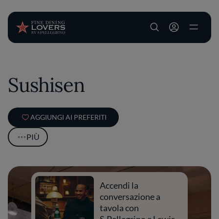
User account m
Salta al contenuto principale
Sushisen
AGGIUNGI AI PREFERITI
PIÙ
Accendi la
conversazione a
tavola con