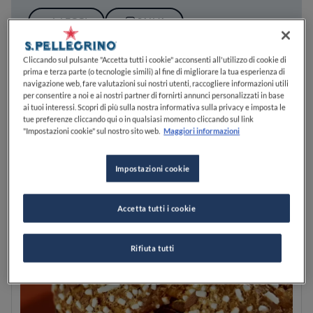
LEGGI
SALVA
Cliccando sul pulsante "Accetta tutti i cookie" acconsenti all'utilizzo di cookie di
prima e terza parte (o tecnologie simili) al fine di migliorare la tua esperienza di
navigazione web, fare valutazioni sui nostri utenti, raccogliere informazioni utili
per consentire a noi e ai nostri partner di fornirti annunci personalizzati in base
ai tuoi interessi. Scopri di più sulla nostra informativa sulla privacy e imposta le
tue preferenze cliccando qui o in qualsiasi momento cliccando sul link
"Impostazioni cookie" sul nostro sito web.
Maggiori informazioni
Impostazioni cookie
Accetta tutti i cookie
Rifiuta tutti