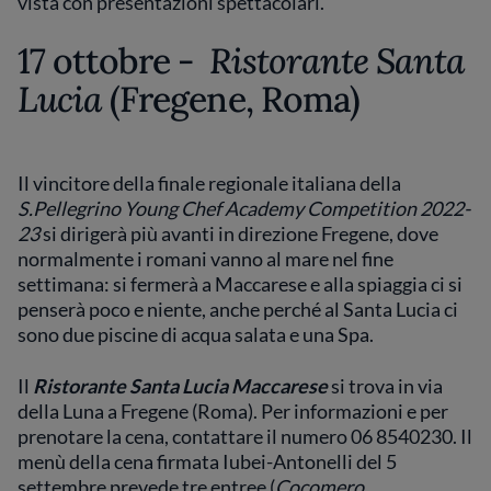
vista con presentazioni spettacolari.
17 ottobre -
Ristorante Santa
Lucia
(Fregene, Roma)
Il vincitore della finale regionale italiana della
S.Pellegrino Young Chef Academy Competition 2022-
23
si dirigerà più avanti in direzione Fregene, dove
normalmente i romani vanno al mare nel fine
settimana: si fermerà a Maccarese e alla spiaggia ci si
penserà poco e niente, anche perché al Santa Lucia ci
sono due piscine di acqua salata e una Spa.
Il
Ristorante Santa Lucia Maccarese
si trova in via
della Luna a Fregene (Roma). Per informazioni e per
prenotare la cena, contattare il numero 06 8540230. Il
menù della cena firmata Iubei-Antonelli del 5
settembre prevede tre entree (
Cocomero