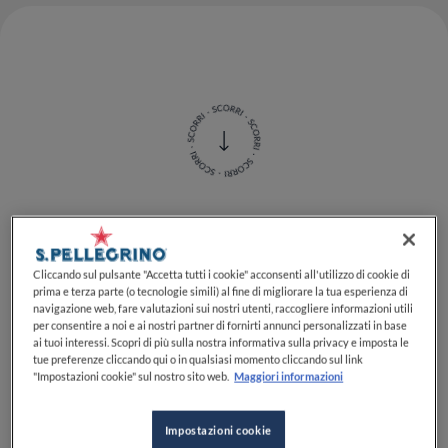
Su e giù per l'Italia (e non solo), a portare la sua
filosofia di cucina, le sua Marche ma anche la sua
Cliccando sul pulsante "Accetta tutti i cookie" acconsenti all'utilizzo di cookie di
esperienza da vincitore regionale della
S.Pellegrino
prima e terza parte (o tecnologie simili) al fine di migliorare la tua esperienza di
Young Chef Academy Competition
in carica: saranno
navigazione web, fare valutazioni sui nostri utenti, raccogliere informazioni utili
per consentire a noi e ai nostri partner di fornirti annunci personalizzati in base
mesi pieni di appuntamenti quelli che
ai tuoi interessi. Scopri di più sulla nostra informativa sulla privacy e imposta le
aspettano
Michele Antonelli
, che anche tu avrai la
tue preferenze cliccando qui o in qualsiasi momento cliccando sul link
possibilità di conoscere e apprezzare attraverso i suoi
"Impostazioni cookie" sul nostro sito web.
Maggiori informazioni
piatti nell'occasione di quattro cene evento, in
collaborazione con
S.Pellegrino e Acqua Panna
, in
Impostazioni cookie