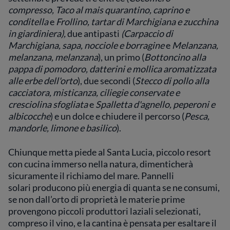
compresso, Taco al mais quarantino, caprino e
conditella
e
Frollino, tartar di Marchigiana e zucchina
in giardiniera),
due antipasti
(Carpaccio di
Marchigiana, sapa, nocciole e borragine
e
Melanzana,
melanzana, melanzana
), un primo (
Bottoncino alla
pappa di pomodoro, datterini e mollica aromatizzata
alle erbe dell'orto
), due secondi (
Stecco di pollo alla
cacciatora, misticanza, ciliegie conservate e
cresciolina sfogliata
e
Spalletta d'agnello, peperoni e
albicocche
) e un dolce e chiudere il percorso (
Pesca,
mandorle, limone e basilico
).
Chiunque metta piede al Santa Lucia, piccolo resort
con cucina immerso nella natura, dimenticherà
sicuramente il richiamo del mare. Pannelli
solari producono più energia di quanta se ne consumi,
se non dall’orto di proprietà le materie prime
provengono piccoli produttori laziali selezionati,
compreso il vino, e la cantina è pensata per esaltare il