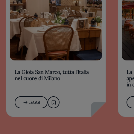
La Gioia San Marco, tutta l’Italia
La 
nel cuore di Milano
ape
in 
LEGGI