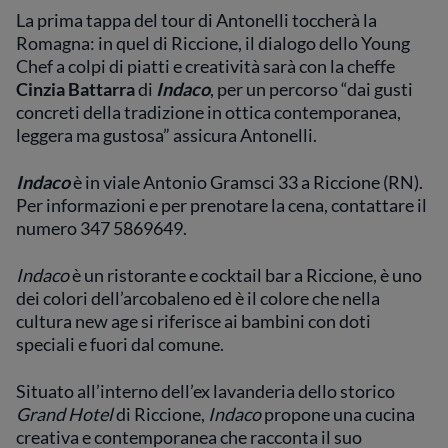
La prima tappa del tour di Antonelli toccherà la
Romagna: in quel di Riccione, il dialogo dello Young
Chef a colpi di piatti e creatività sarà con la cheffe
Cinzia Battarra
di
Indaco
, per un percorso “dai gusti
concreti della tradizione in ottica contemporanea,
leggera ma gustosa” assicura Antonelli.
Indaco
è in
viale Antonio Gramsci 33 a Riccione (RN).
Per informazioni e per prenotare la cena, contattare il
numero 347 5869649.
Indaco
è un ristorante e cocktail bar a Riccione, è uno
dei colori dell’arcobaleno ed è il colore che nella
cultura new age si riferisce ai bambini con doti
speciali e fuori dal comune.
Situato all’interno dell’ex lavanderia dello storico
Grand Hotel
di Riccione,
Indaco
propone una cucina
creativa e contemporanea che racconta il suo