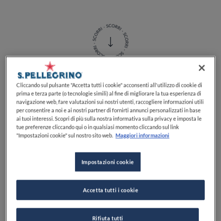
Cliccando sul pulsante "Accetta tutti i cookie" acconsenti all'utilizzo di cookie di
La
legatura del pollo
è una delle tecniche di cottura di
prima e terza parte (o tecnologie simili) al fine di migliorare la tua esperienza di
base che bisogna conoscere. È un'operazione
navigazione web, fare valutazioni sui nostri utenti, raccogliere informazioni utili
per consentire a noi e ai nostri partner di fornirti annunci personalizzati in base
relativamente semplice da fare, ma è importante farlo
ai tuoi interessi. Scopri di più sulla nostra informativa sulla privacy e imposta le
nel modo corretto prima di infornare il pollo.
tue preferenze cliccando qui o in qualsiasi momento cliccando sul link
"Impostazioni cookie" sul nostro sito web.
Maggiori informazioni
Perché legare il pollo?
Impostazioni cookie
Poiché il pollo ha una forma irregolare, se lo metti in
Accetta tutti i cookie
forno così com'è, brucerai le zampe e le ali, perché
cuociono a velocità diverse. Inoltre, la cavità del pollo
Rifiuta tutti