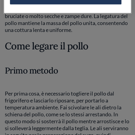
si riempirà di aria calda e il petto si seccherà
all'interno, lasciando una pietanza secca, con ali
bruciate o molto secche e zampe dure. La legatura del
pollo mantiene la massa del pollo unita, consentendo
una cottura lenta e uniforme.
Come legare il pollo
Primo metodo
Per prima cosa, è necessario togliere il pollo dal
frigorifero e lasciarlo riposare, per portarlo a
temperatura ambiente. Fai scivolare le ali dietro la
schiena del pollo, come se lo stessi arrestando. In
questo modo si sosterrà il pollo mentre arrostisce e lo
si solleverà leggermente dalla teglia. Le ali serviranno