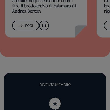
A qualcuno piace freddo: come
Com
fare il brodo estivo di calamaro di
bro
Andrea Berton
ric
LEGGI
DIVENTA MEMBRO