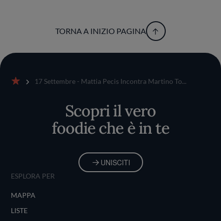
TORNA A INIZIO PAGINA
17 Settembre - Mattia Pecis Incontra Martino To...
Home
Scopri il vero
foodie che è in te
UNISCITI
ESPLORA PER
MAPPA
LISTE