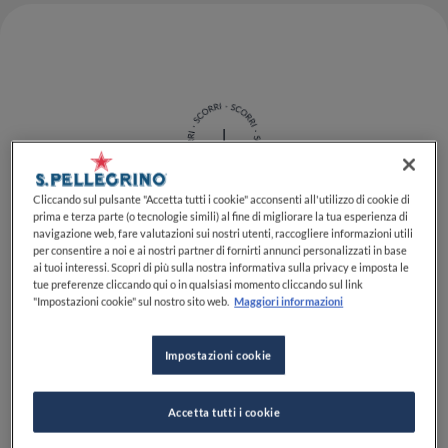
Cliccando sul pulsante "Accetta tutti i cookie" acconsenti all'utilizzo di cookie di
prima e terza parte (o tecnologie simili) al fine di migliorare la tua esperienza di
navigazione web, fare valutazioni sui nostri utenti, raccogliere informazioni utili
Cosa succede quando il talento di
per consentire a noi e ai nostri partner di fornirti annunci personalizzati in base
ai tuoi interessi. Scopri di più sulla nostra informativa sulla privacy e imposta le
uno chef incontra il linguaggio
tue preferenze cliccando qui o in qualsiasi momento cliccando sul link
spontaneo e creativo di un
"Impostazioni cookie" sul nostro sito web.
Maggiori informazioni
content creator?
Impostazioni cookie
Accetta tutti i cookie
Da questa domanda nasce
Conversazioni a Tavola
, il
nuovo ciclo di cene firmato
S.Pellegrino
che mette