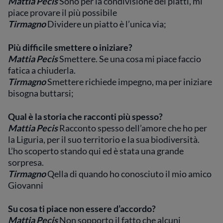
Mattia Pecis
Sono per la condivisione dei piatti, mi
piace provare il più possibile
Tirmagno
Dividere un piatto è l’unica via;
Più difficile smettere o iniziare?
Mattia Pecis
Smettere. Se una cosa mi piace faccio
fatica a chiuderla.
Tirmagno
⁠Smettere richiede impegno, ma per iniziare
bisogna buttarsi;
Qual è la storia che racconti più spesso?
Mattia Pecis
Racconto spesso dell’amore che ho per
la Liguria, per il suo territorio e la sua biodiversità.
L’ho scoperto stando qui ed è stata una grande
sorpresa.
Tirmagno
Qella di quando ho conosciuto il mio amico
Giovanni
Su cosa ti piace non essere d’accordo?
Mattia Pecis
Non sopporto il fatto che alcuni