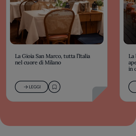
La Gioia San Marco, tutta l’Italia
La 
nel cuore di Milano
ape
in 
LEGGI