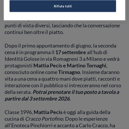
insieme cucina, racconto e interazione attorno allo
Rifiuta tutti
stesso tavolo. Un format in cui il cibo diventa
occasione per raccontarsi, confrontarsi e condividere
punti di vista diversi, lasciando che la conversazione
continui ben oltre il piatto.
Dopo il primo appuntamento di giugno, la seconda
cena è in programma il
17 settembre
all’hub di
Identità Golose in via Romagnosi 3 a Milano e vedrà
protagonisti
Mattia Pecis e Martino Tornaghi
,
conosciuto online come
Tirmagno
. Insieme daranno
vita a una cena a quattro mani dove piatti, racconti e
interazione con il pubblico si intrecceranno nel corso
della serata.
Potrai prenotare il tuo posto a tavola a
partire dal 3 settembre 2026.
Classe 1996,
Mattia Pecis
è oggi alla guida della
cucina di
Cracco Portofino
. Dopo le esperienze
all’Enoteca Pinchiorri e accanto a Carlo Cracco, ha