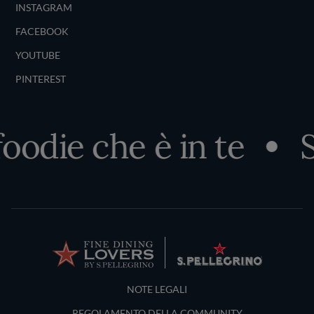
INSTAGRAM
FACEBOOK
YOUTUBE
PINTEREST
odie che è in te
Sco
Terms and Conditions
NOTE LEGALI
REGOLAMENTO DELLA COMMUNITY