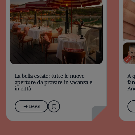
La bella estate: tutte le nuove
A 
aperture da provare in vacanza e
far
in città
An
LEGGI