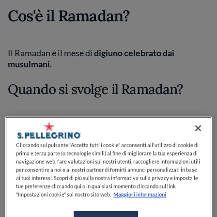
Cos'è il Ramadan?
Il Ramadan è il mese di
digiuno celebrato dai
musulmani
.
Quando si svolge il Ramadan?
Si svolge durante il nono mese dell'anno solare,
periodo in cui si mangia solo prima dell'alba e dopo il
Cliccando sul pulsante "Accetta tutti i cookie" acconsenti all'utilizzo di cookie di
tramonto - mai durante la giornata.
prima e terza parte (o tecnologie simili) al fine di migliorare la tua esperienza di
navigazione web, fare valutazioni sui nostri utenti, raccogliere informazioni utili
Quando si può mangiare durante
per consentire a noi e ai nostri partner di fornirti annunci personalizzati in base
ai tuoi interessi. Scopri di più sulla nostra informativa sulla privacy e imposta le
il Ramadan?
tue preferenze cliccando qui o in qualsiasi momento cliccando sul link
"Impostazioni cookie" sul nostro sito web.
Maggiori informazioni