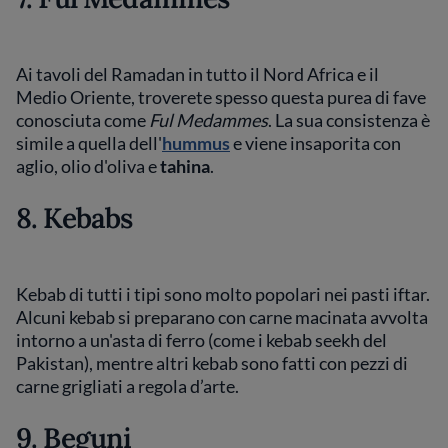
Ai tavoli del Ramadan in tutto il Nord Africa e il
Medio Oriente, troverete spesso questa purea di fave
conosciuta come
Ful Medammes
. La sua consistenza è
simile a quella dell'
hummus
e viene insaporita con
aglio, olio d'oliva e
tahina
.
8. Kebabs
Kebab di tutti i tipi sono molto popolari nei pasti iftar.
Alcuni kebab si preparano con carne macinata avvolta
intorno a un'asta di ferro (come i kebab seekh del
Pakistan), mentre altri kebab sono fatti con pezzi di
carne grigliati a regola d’arte.
9. Beguni