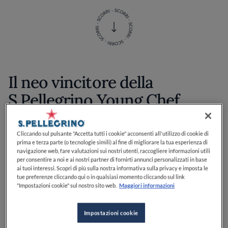
Il neo vincitore della
S.Pellegrino Young Chef
Academy Competition 2022-
23 ci consiglia i posti migliori
Cliccando sul pulsante "Accetta tutti i cookie" acconsenti all'utilizzo di cookie di
prima e terza parte (o tecnologie simili) al fine di migliorare la tua esperienza di
dove mangiare e bere a
navigazione web, fare valutazioni sui nostri utenti, raccogliere informazioni utili
per consentire a noi e ai nostri partner di fornirti annunci personalizzati in base
Lisbona, città dove lavora e
ai tuoi interessi. Scopri di più sulla nostra informativa sulla privacy e imposta le
tue preferenze cliccando qui o in qualsiasi momento cliccando sul link
vive
"Impostazioni cookie" sul nostro sito web.
Maggiori informazioni
Impostazioni cookie