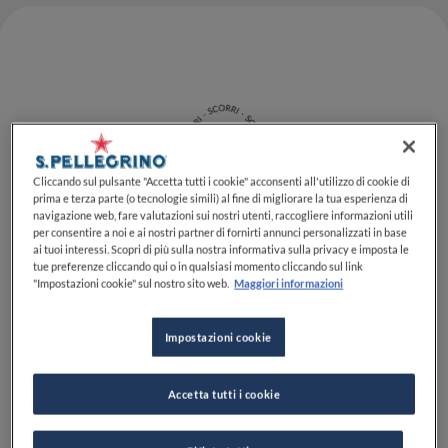
Cliccando sul pulsante "Accetta tutti i cookie" acconsenti all'utilizzo di cookie di
prima e terza parte (o tecnologie simili) al fine di migliorare la tua esperienza di
navigazione web, fare valutazioni sui nostri utenti, raccogliere informazioni utili
per consentire a noi e ai nostri partner di fornirti annunci personalizzati in base
Il
Central
di Lima è stato eletto il miglior ristorante
ai tuoi interessi. Scopri di più sulla nostra informativa sulla privacy e imposta le
del mondo, in cima alla lista di
The World’s 50 Best
tue preferenze cliccando qui o in qualsiasi momento cliccando sul link
"Impostazioni cookie" sul nostro sito web.
Maggiori informazioni
Restaurants
sponsorizzati da
S.Pellegrino & Acqua
Panna
, nel corso della cerimonia di premiazione che si
è tenuta ieri, 20 giugno, a Valencia, in Spagna.
Impostazioni cookie
Accolti con grandi applausi, gli chef del
Central
Accetta tutti i cookie
Virgilio Martínez
e Pía León
hanno ritirato il premio
di numero uno nella lista di
The World's 50 Best