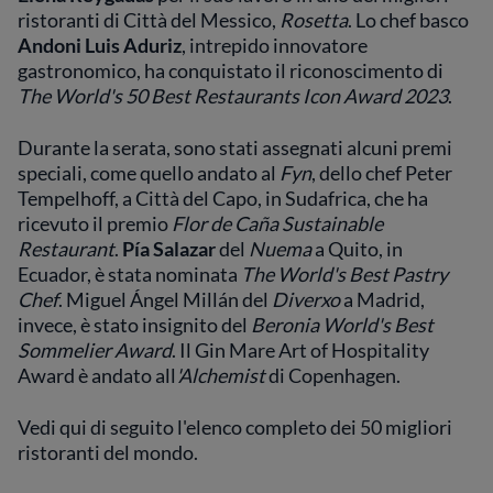
ristoranti di Città del Messico,
Rosetta
. Lo chef basco
Andoni Luis Aduriz
, intrepido innovatore
gastronomico, ha conquistato il riconoscimento di
The World's 50 Best Restaurants Icon Award 2023
.
Durante la serata, sono stati assegnati alcuni premi
speciali, come quello andato al
Fyn
, dello chef Peter
Tempelhoff, a Città del Capo, in Sudafrica, che ha
ricevuto il premio
Flor de Caña Sustainable
Restaurant
.
Pía Salazar
del
Nuema
a Quito, in
Ecuador, è stata nominata
The World's Best Pastry
Chef
. Miguel Ángel Millán del
Diverxo
a Madrid,
invece, è stato insignito del
Beronia World's Best
Sommelier Award
. Il Gin Mare Art of Hospitality
Award è andato all
'Alchemist
di Copenhagen.
Vedi qui di seguito l'elenco completo dei 50 migliori
ristoranti del mondo.