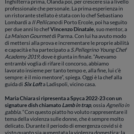
Inghilterra prima, Olanda poi, per crescere sia a livello
professionale che personale. La prima esperienza in
un ristorante stellato è stata con lo chef Sebastiano
Lombardi a
Il Pellicano
di Porto Ercole, poi ha seguito
per due anni lo chef
Vincenzo Dinatale
, suo mentor, a
La Maison Gourmet
di Parma. Con lui ha avuto modo
di mettersi alla prova e incrementare le proprie abilità
e capacità e ha partecipato a
S.Pellegrino Young Chef
Academy 2019
, dove è giunta in finale. “Avevamo
entrambi voglia di rifare il concorso, abbiamo
lavorato insieme per tanto tempo e, alla fine, lui c’è
sempre: è il mio mentore”, spiega. Oggi è la chef alla
guida di
Six Loft
a Ladispoli, vicino casa.
Maria Chiara si ripresenta a Spyca 2022-23 con un
signature dish chiamato
Lamb in trap
, ossia
Agnello in
gabbia.
“Con questo piatto ho voluto rappresentare il
tema della violenza sulle donne, che è sempre molto
delicato. Durante il periodo di emergenza covid si è
visto quanto sia aumentata la violenza domestica: la