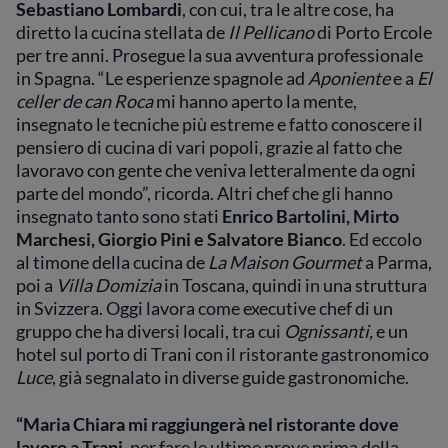
Sebastiano Lombardi
, con cui, tra le altre cose, ha
diretto la cucina stellata de
Il Pellicano
di Porto Ercole
per tre anni. Prosegue la sua avventura professionale
in Spagna. “Le esperienze spagnole ad
Aponiente
e a
El
celler de can Roca
mi hanno aperto la mente,
insegnato le tecniche più estreme e fatto conoscere il
pensiero di cucina di vari popoli, grazie al fatto che
lavoravo con gente che veniva letteralmente da ogni
parte del mondo”, ricorda. Altri chef che gli hanno
insegnato tanto sono stati
Enrico Bartolini, Mirto
Marchesi, Giorgio Pini e Salvatore Bianco
. Ed eccolo
al timone della cucina de
La Maison Gourmet
a Parma,
poi a
Villa Domizia
in Toscana, quindi in una struttura
in Svizzera. Oggi lavora come executive chef di un
gruppo che ha diversi locali, tra cui
Ognissanti,
e un
hotel sul porto di Trani con il ristorante gastronomico
Luce
, già segnalato in diverse guide gastronomiche.
“Maria Chiara mi raggiungerà nel ristorante dove
lavoro a Trani
, per fare le ultime prove prima della