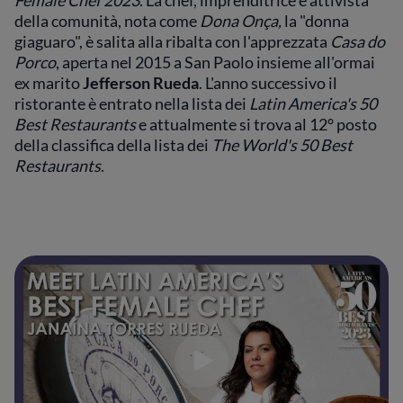
Female Chef 2023
. La chef, imprenditrice e attivista
della comunità, nota come
Dona Onça,
la "donna
giaguaro",
è salita alla ribalta con l'apprezzata
Casa do
Porco
, aperta nel 2015 a San Paolo insieme all'ormai
ex marito
Jefferson Rueda
. L'anno successivo il
ristorante è entrato nella lista dei
Latin America's 50
Best Restaurants
e attualmente si trova al 12° posto
della classifica della lista dei
The World's 50 Best
Restaurants
.