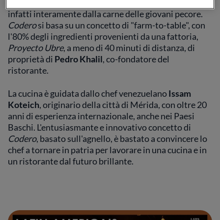
significa "agnello", e il menu del ristorante deriva
infatti interamente dalla carne delle giovani pecore.
Codero
si basa su un concetto di "farm-to-table", con
l'80% degli ingredienti provenienti da una fattoria,
Proyecto Ubre
, a meno di 40 minuti di distanza, di
proprietà di
Pedro Khalil
, co-fondatore del
ristorante.
La cucina è guidata dallo chef venezuelano
Issam
Koteich
, originario della città di Mérida, con oltre 20
anni di esperienza internazionale, anche nei Paesi
Baschi. L'entusiasmante e innovativo concetto di
Codero
, basato sull'agnello, è bastato a convincere lo
chef a tornare in patria per lavorare in una cucina e in
un ristorante dal futuro brillante.