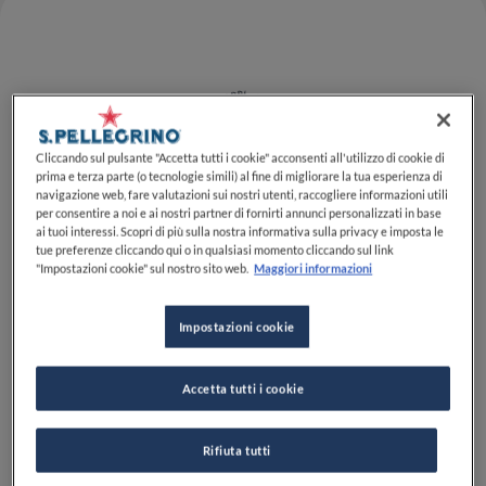
Cliccando sul pulsante "Accetta tutti i cookie" acconsenti all'utilizzo di cookie di
prima e terza parte (o tecnologie simili) al fine di migliorare la tua esperienza di
navigazione web, fare valutazioni sui nostri utenti, raccogliere informazioni utili
per consentire a noi e ai nostri partner di fornirti annunci personalizzati in base
ai tuoi interessi. Scopri di più sulla nostra informativa sulla privacy e imposta le
La cerimonia dei
Latin America's 50 Best Restaurants
,
tue preferenze cliccando qui o in qualsiasi momento cliccando sul link
sponsorizzata da
S.Pellegrino
e
Acqua Panna
,
"Impostazioni cookie" sul nostro sito web.
Maggiori informazioni
festeggia quest'anno la sua decima edizione e, mentre
ci avviciniamo allo svelamento della lista 1-50 a Rio
Impostazioni cookie
de Janeiro martedì 28 novembre, sono stati
annunciati tre premi speciali, come da tradizione.
Accetta tutti i cookie
Cordero
, nella capitale venezuelana Caracas, è stato
annunciato come vincitore del premio
American
Rifiuta tutti
Express One to Watch 2023.
Il nome "cordero"