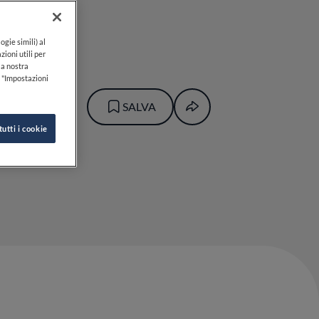
ogie simili) al
zioni utili per
lla nostra
k "Impostazioni
SALVA
tutti i cookie