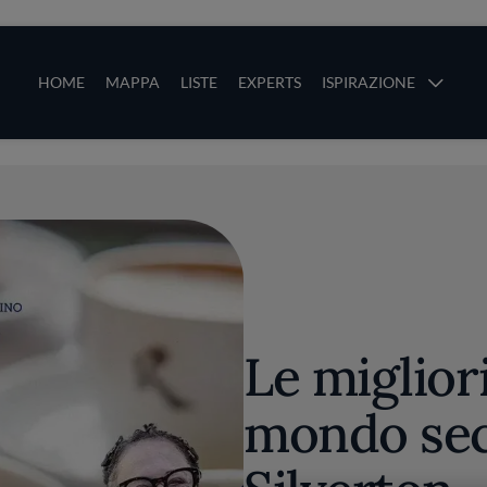
ze
Main navigation
HOME
MAPPA
LISTE
EXPERTS
ISPIRAZIONE
Salta al contenuto principale
li
Le miglior
mondo se