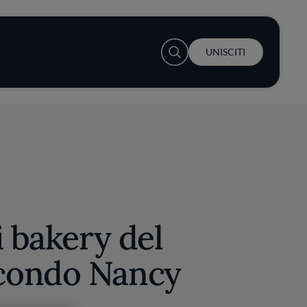
User account menu
UNISCITI
i bakery del
condo Nancy