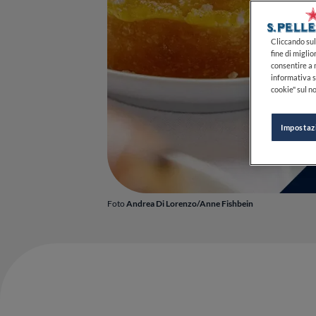
Cliccando sul 
fine di miglio
consentire a n
informativa s
cookie" sul no
Impostaz
Foto
Andrea Di Lorenzo/Anne Fishbein