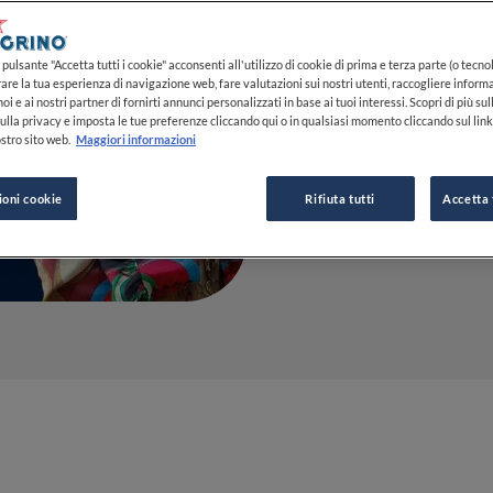
Silverton
pulsante "Accetta tutti i cookie" acconsenti all'utilizzo di cookie di prima e terza parte (o tecnol
05 GIU 2023
rare la tua esperienza di navigazione web, fare valutazioni sui nostri utenti, raccogliere informa
oi e ai nostri partner di fornirti annunci personalizzati in base ai tuoi interessi. Scopri di più su
ulla privacy e imposta le tue preferenze cliccando qui o in qualsiasi momento cliccando sul lin
stro sito web.
Maggiori informazioni
DA
FINE DINING LOVERS
REDAZIONE
ioni cookie
Rifiuta tutti
Accetta 