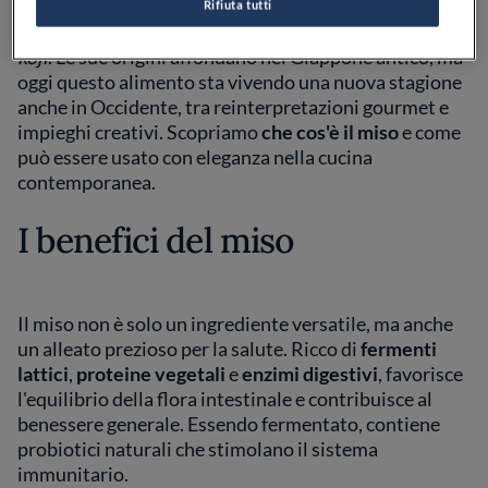
nipponica, è una pasta fermentata a base di soia, sale e
Rifiuta tutti
un cereale (riso, orzo o altri), insaporita con il fungo
koji
. Le sue origini affondano nel Giappone antico, ma
oggi questo alimento sta vivendo una nuova stagione
anche in Occidente, tra reinterpretazioni gourmet e
impieghi creativi. Scopriamo
che cos'è il miso
e come
può essere usato con eleganza nella cucina
contemporanea.
I benefici del miso
Il miso non è solo un ingrediente versatile, ma anche
un alleato prezioso per la salute. Ricco di
fermenti
lattici
,
proteine vegetali
e
enzimi digestivi
, favorisce
l'equilibrio della flora intestinale e contribuisce al
benessere generale. Essendo fermentato, contiene
probiotici naturali che stimolano il sistema
immunitario.