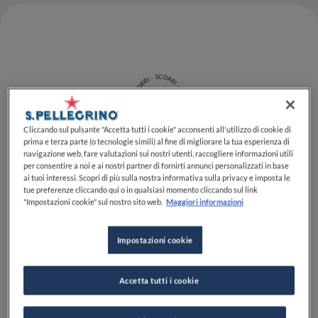
Cliccando sul pulsante "Accetta tutti i cookie" acconsenti all'utilizzo di cookie di
prima e terza parte (o tecnologie simili) al fine di migliorare la tua esperienza di
navigazione web, fare valutazioni sui nostri utenti, raccogliere informazioni utili
per consentire a noi e ai nostri partner di fornirti annunci personalizzati in base
Un ingrediente millenario
ai tuoi interessi. Scopri di più sulla nostra informativa sulla privacy e imposta le
tue preferenze cliccando qui o in qualsiasi momento cliccando sul link
che racconta il Giappone e
"Impostazioni cookie" sul nostro sito web.
Maggiori informazioni
ispira la cucina creativa
Impostazioni cookie
contemporanea
Accetta tutti i cookie
Il
miso
, simbolo della tradizione gastronomica