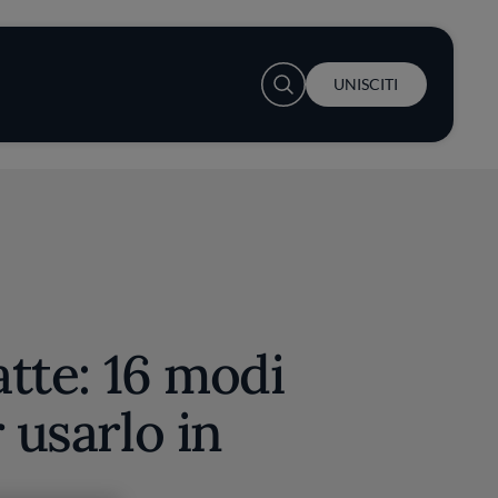
User account menu
UNISCITI
atte: 16 modi
 usarlo in