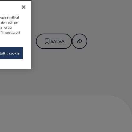
ogie simili) al
zioni utili per
lla nostra
k "Impostazioni
SALVA
tutti i cookie