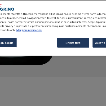
06 GIU 2019
pulsante "Accetta tutti i cookie" acconsenti all'utilizzo di cookie di prima e terza parte (o tecnol
rare la tua esperienza di navigazione web, fare valutazioni sui nostri utenti, raccogliere informa
oi e ai nostri partner di fornirti annunci personalizzati in base ai tuoi interessi. Scopri di più su
ulla privacy e imposta le tue preferenze cliccando qui o in qualsiasi momento cliccando sul lin
DA
FINE DINING LOVERS
stro sito web.
Maggiori informazioni
REDAZIONE
ioni cookie
Rifiuta tutti
Accetta 