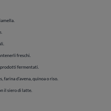
ciamella.
e.
li.
tenerli freschi.
ri prodotti fermentati.
es, farina d'avena, quinoa o riso.
 il siero di latte.