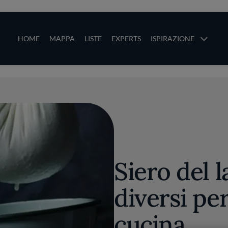
ze
Main navigation
HOME
MAPPA
LISTE
EXPERTS
ISPIRAZIONE
Salta al contenuto principale
li
Siero del l
diversi per
cucina