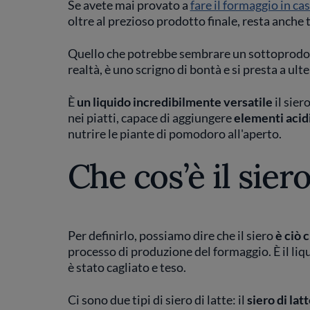
Se avete mai provato a
fare il formaggio in ca
oltre al prezioso prodotto finale, resta anche 
Quello che potrebbe sembrare un sottoprodott
realtà, è uno scrigno di bontà e si presta a ult
È
un liquido incredibilmente versatile
il sier
nei piatti, capace di aggiungere
elementi acidi
nutrire le piante di pomodoro all'aperto.
Che cos’è il siero
Per definirlo, possiamo dire che il siero
è ciò 
processo di produzione del formaggio. È il liqu
è stato cagliato e teso.
Ci sono due tipi di siero di latte: il
siero di lat