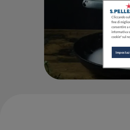
Cliccando sul 
fine di miglio
consentire a n
informativa s
cookie" sul no
Impostaz