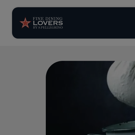
Storie e tenden
Ricette
Trucchi e consig
Serie