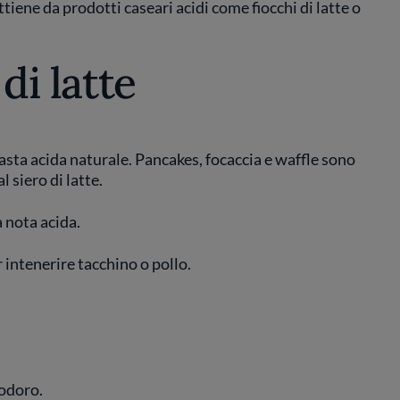
ottiene da prodotti caseari acidi come fiocchi di latte o
 di latte
pasta acida naturale. Pancakes, focaccia e waffle sono
l siero di latte.
a nota acida.
r intenerire tacchino o pollo.
modoro.