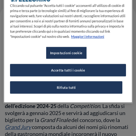
Cliccando sul pulsante "Accetta tutti i cookie" acconsenti all'utilizzo di cookie di
prima e terza parte (o tecnologie simili) al fine di migliorare la tua esperienza di
navigazione web, fare valutazioni sui nostri utenti, raccogliere informazioni utili
per consentire a noi e ai nostri partner di fornirti annunci personalizzati in base
ai tuoi interessi. Scopri di più sulla nostra informativa sulla privacy e imposta le
tue preferenze cliccando qui o in qualsiasi momento cliccando sul link
"Impostazioni cookie" sul nostro sito web.
Maggiori informazioni
Impostazioni cookie
Accetta tutti i cookie
Ci siamo: dopo una lunga ed accurata selezione,
S.Pellegrino Young Chef Academy
è orgogliosa di
Rifiuta tutti
annunciare i nomi dei
10 giovani chef
che
prenderanno parte alla
finale regionale italiana
dell’edizione 2024-25
della
Competition
. La sfida si
svolgerà a gennaio 2025 e servirà ad aggiudicarsi un
biglietto per la
Grand Finale
del concorso, dove la
Grand Jury
composta da alcuni dei nomi più rinomati
della gastronomia mondiale incoronerà il nuovo