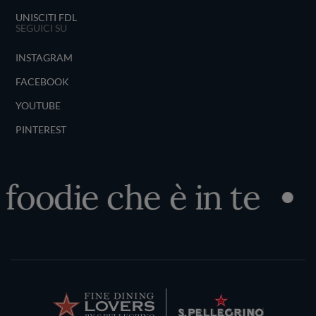
UNISCITI FDL
SEGUICI SU
INSTAGRAM
FACEBOOK
YOUTUBE
PINTEREST
foodie che è in te
S