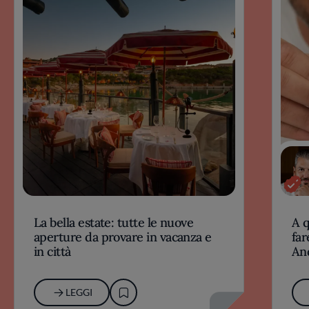
La bella estate: tutte le nuove
A 
aperture da provare in vacanza e
far
in città
An
LEGGI