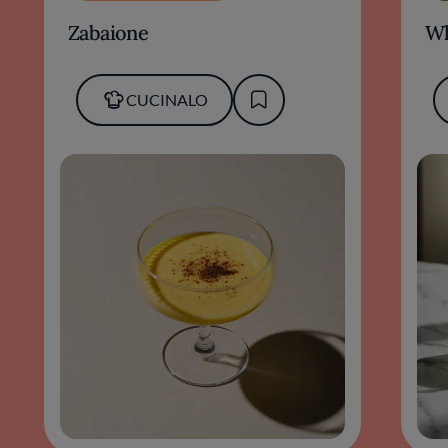
Zabaione
Wh
CUCINALO