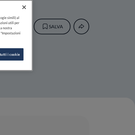
ogie simili) al
zioni utili per
SALVA
lla nostra
k "Impostazioni
tutti i cookie