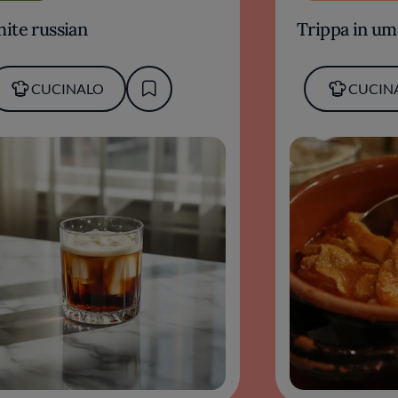
ite russian
Trippa in um
CUCINALO
CUCIN