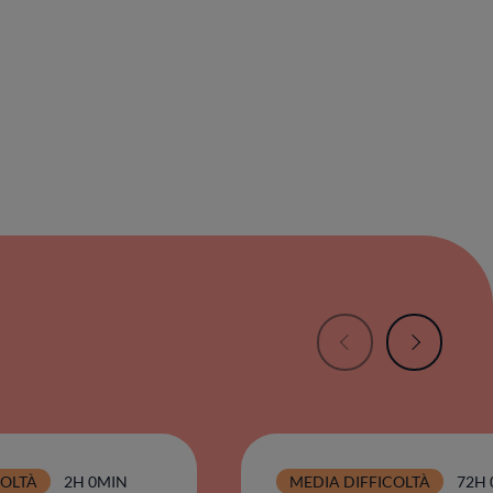
COLTÀ
2H 0MIN
MEDIA DIFFICOLTÀ
72H 