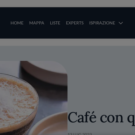
ze
Main navigation
HOME
MAPPA
LISTE
EXPERTS
ISPIRAZIONE
Salta al contenuto principale
li
Café con q
13 LUG 2023