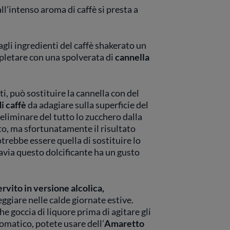
l’intenso aroma di caffè si presta a
agli ingredienti del caffè shakerato un
letare con una spolverata di
cannella
i, può sostituire la cannella con del
i caffè
da adagiare sulla superficie del
eliminare del tutto lo zucchero dalla
to, ma sfortunatamente il risultato
rebbe essere quella di sostituire lo
tavia questo dolcificante ha un gusto
rvito in versione alcolica,
ggiare nelle calde giornate estive.
e goccia di liquore prima di agitare gli
romatico, potete usare dell’
Amaretto