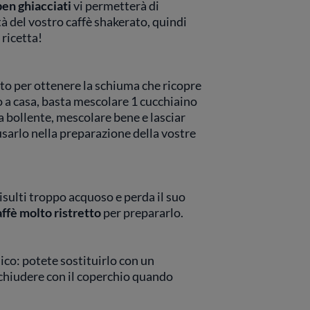
ben ghiacciati
vi permetterà di
à del vostro caffè shakerato, quindi
 ricetta!
eto per ottenere la schiuma che ricopre
lo a casa, basta mescolare 1 cucchiaino
a bollente, mescolare bene e lasciar
usarlo nella preparazione della vostre
risulti troppo acquoso e perda il suo
affè molto ristretto
per prepararlo.
ico: potete sostituirlo con un
chiudere con il coperchio quando