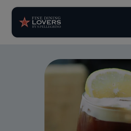
Storie e tenden
Ricette
Trucchi e consig
Serie