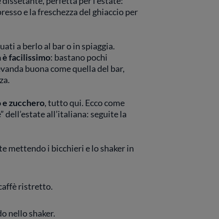
 dissetante, perfetta per l’estate:
resso e la freschezza del ghiaccio per
ati a berlo al bar o in spiaggia.
 è facilissimo
: bastano pochi
evanda buona come quella del bar,
za.
o e zucchero
, tutto qui. Ecco come
ell’estate all’italiana: seguite la
te mettendo i bicchieri e lo shaker in
affè ristretto.
do nello shaker.