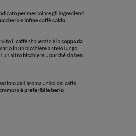
indicato per mescolare gli ingredienti
zucchero e infine caffè caldo
.
rvito il caffè shakerato è la
coppa da
rsarlo in un bicchiere a stelo lungo
 un altro bicchiere… purché sia ben
assimo dell’aroma unico del caffè
a cremosa
è preferibile berlo