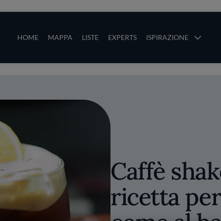
ze
Main navigation
HOME
MAPPA
LISTE
EXPERTS
ISPIRAZIONE
Salta al contenuto principale
li
Caffè shak
ricetta per