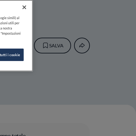
r
ogie simili) al
zioni utili per
lla nostra
k "Impostazioni
SALVA
tutti i cookie
mpo totale