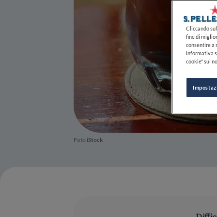
Cliccando sul 
fine di miglio
consentire a n
informativa s
cookie" sul no
Impostaz
Foto
iStock
Diffic