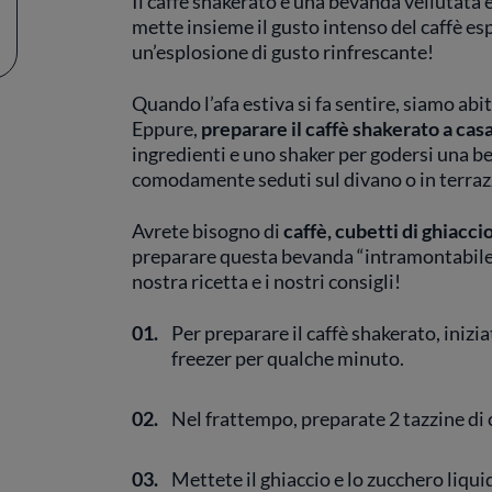
Il caffè shakerato è una bevanda vellutata e
mette insieme il gusto intenso del caffè esp
un’esplosione di gusto rinfrescante!
Quando l’afa estiva si fa sentire, siamo abitu
Eppure,
preparare il caffè shakerato a casa
ingredienti e uno shaker per godersi una b
comodamente seduti sul divano o in terraz
Avrete bisogno di
caffè, cubetti di ghiacci
preparare questa bevanda “intramontabile” d
nostra ricetta e i nostri consigli!
01.
Per preparare il caffè shakerato, inizia
freezer per qualche minuto.
02.
Nel frattempo, preparate 2 tazzine di c
03.
Mettete il ghiaccio e lo zucchero liqui