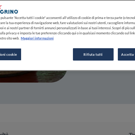
come al ba
pulsante "Accetta tutti i cookie" acconsenti all'utilizzo di cookie di prima e terza parte (o tecnol
08 LUG 2021
rare la tua esperienza di navigazione web, fare valutazioni sui nostri utenti, raccogliere informa
oi e ai nostri partner di fornirti annunci personalizzati in base ai tuoi interessi. Scopri di più su
ulla privacy e imposta le tue preferenze cliccando qui o in qualsiasi momento cliccando sul lin
stro sito web.
Maggiori informazioni
DA
FINE DINING LOVERS
REDAZIONE
ioni cookie
Rifiuta tutti
Accetta 
oltà
Te