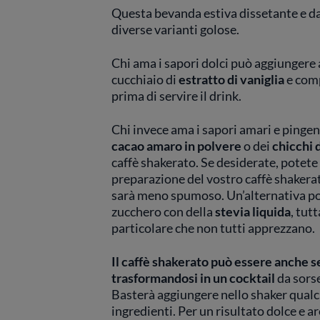
Questa bevanda estiva dissetante e dal
diverse varianti golose.
Chi ama i sapori dolci può aggiungere 
cucchiaio di
estratto di vaniglia
e comp
prima di servire il drink.
Chi invece ama i sapori amari e pingent
cacao amaro in polvere
o dei
chicchi d
caffè shakerato. Se desiderate, potete 
preparazione del vostro caffè shakera
sarà meno spumoso. Un’alternativa pot
zucchero con della
stevia liquida
, tut
particolare che non tutti apprezzano.
Il caffè shakerato può essere anche se
trasformandosi in un cocktail
da sorse
Basterà aggiungere nello shaker qualch
ingredienti. Per un risultato dolce e a