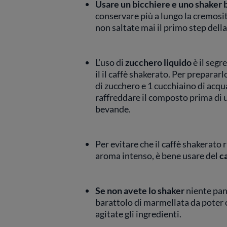
Usare un bicchiere e uno shaker 
conservare più a lungo la cremosit
non saltate mai il primo step della
L’uso di
zucchero liquido
è il segr
il il caffè shakerato. Per preparar
di zucchero e 1 cucchiaino di acqu
raffreddare il composto prima di 
bevande.
Per evitare che il caffè shakerato 
aroma intenso, è bene usare del
c
Se non avete lo shaker
niente pan
barattolo di marmellata da poter 
agitate gli ingredienti.