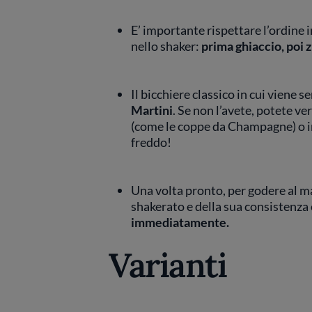
E’ importante rispettare l’ordine 
nello shaker:
prima ghiaccio, poi 
Il bicchiere classico in cui viene se
Martini
. Se non l’avete, potete ve
(come le coppe da Champagne) o in
freddo!
Una volta pronto, per godere al m
shakerato e della sua consistenz
immediatamente.
Varianti