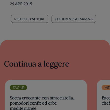
29 APR 2015
RICETTE D'AUTORE
CUCINA VEGETARIANA
Continua a leggere
FACILE
ME
Socca croccante con stracciatella,
Bacc
pomodori confit ed erbe
chef
mediterranee