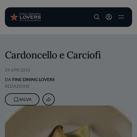
User account m
Salta al contenuto principale
Cardoncello e Carciofi
29 APR 2015
DA
FINE DINING LOVERS
REDAZIONE
SALVA