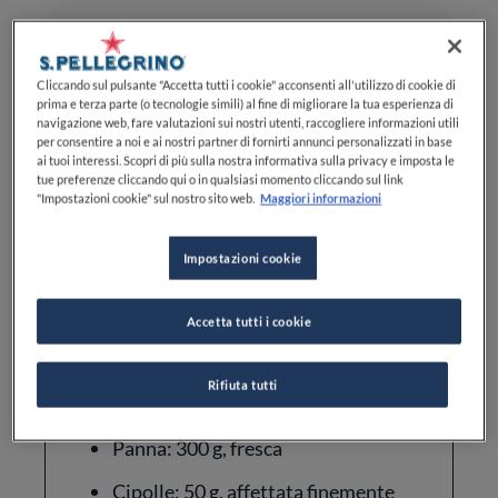
Difficoltà
MEDIA DIFFICOLTÀ
Cliccando sul pulsante "Accetta tutti i cookie" acconsenti all'utilizzo di cookie di
prima e terza parte (o tecnologie simili) al fine di migliorare la tua esperienza di
navigazione web, fare valutazioni sui nostri utenti, raccogliere informazioni utili
per consentire a noi e ai nostri partner di fornirti annunci personalizzati in base
ai tuoi interessi. Scopri di più sulla nostra informativa sulla privacy e imposta le
tue preferenze cliccando qui o in qualsiasi momento cliccando sul link
"Impostazioni cookie" sul nostro sito web.
Maggiori informazioni
Ingredienti
Impostazioni cookie
Accetta tutti i cookie
Pane: 400 g, in cassetta senza
crosta
Rifiuta tutti
Latte: 300 g, intero
Panna: 300 g, fresca
Cipolle: 50 g, affettata finemente