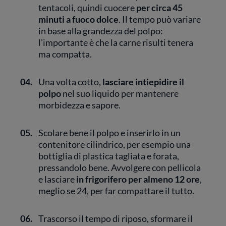
tentacoli, quindi cuocere
per circa 45
minuti a fuoco dolce
. Il tempo può variare
in base alla grandezza del polpo:
l'importante è che la carne risulti tenera
ma compatta.
04.
Una volta cotto,
lasciare intiepidire il
polpo
nel suo liquido per mantenere
morbidezza e sapore.
05.
Scolare bene il polpo e inserirlo in un
contenitore cilindrico, per esempio una
bottiglia di plastica tagliata e forata,
pressandolo bene. Avvolgere con pellicola
e lasciare
in frigorifero per almeno 12 ore
,
meglio se 24, per far compattare il tutto.
06.
Trascorso il tempo di riposo, sformare il