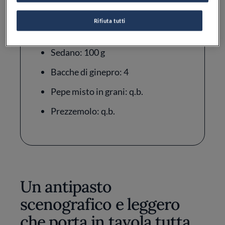
Aglio: 1 spicchio
Rifiuta tutti
Cipolla: 200 g
Sedano: 100 g
Bacche di ginepro: 4
Pepe misto in grani: q.b.
Prezzemolo: q.b.
Un antipasto
scenografico e leggero
che porta in tavola tutta