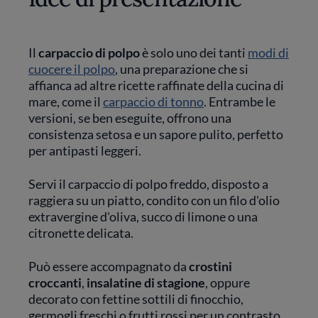
Il
carpaccio di polpo
è solo uno dei tanti
modi di
cuocere il polpo
, una preparazione che si
affianca ad altre ricette raffinate della cucina di
mare, come il
carpaccio di tonno
. Entrambe le
versioni, se ben eseguite, offrono una
consistenza setosa e un sapore pulito, perfetto
per antipasti leggeri.
Servi il carpaccio di polpo freddo, disposto a
raggiera su un piatto, condito con un filo d'olio
extravergine d'oliva, succo di limone o una
citronette delicata.
Può essere accompagnato da
crostini
croccanti
,
insalatine di stagione
, oppure
decorato con fettine sottili di finocchio,
germogli freschi o frutti rossi per un contrasto