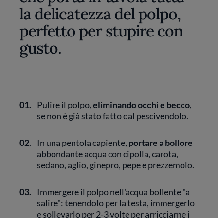
la delicatezza del polpo,
perfetto per stupire con
gusto.
01.
Pulire il polpo,
eliminando occhi e becco
,
se non è già stato fatto dal pescivendolo.
02.
In una pentola capiente,
portare a bollore
abbondante acqua con cipolla, carota,
sedano, aglio, ginepro, pepe e prezzemolo.
03.
Immergere il polpo nell'acqua bollente "a
salire": tenendolo per la testa, immergerlo
e sollevarlo per 2-3 volte per arricciarne i