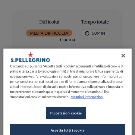
Difficoltà
Tempo totale
MEDIA DIFFICOLTÀ
50MIN
Cucina
ITALIANA
Cliccando sul pulsante "Accetta tutti i cookie" acconsenti all'utilizzo di cookie di
prima e terza parte (o tecnologie simili) al fine di migliorare la tua esperienza di
navigazione web, fare valutazioni sui nostri utenti, raccogliere informazioni utili
per consentire a noi e ai nostri partner di fornirti annunci personalizzati in base
ai tuoi interessi. Scopri di più sulla nostra informativa sulla privacy e imposta le
tue preferenze cliccando qui o in qualsiasi momento cliccando sul link
"Impostazioni cookie" sul nostro sito web.
Maggiori informazioni
Ingredienti
Impostazioni cookie
Polpo: 1,5 kg
Carote: 120 g
Accetta tutti i cookie