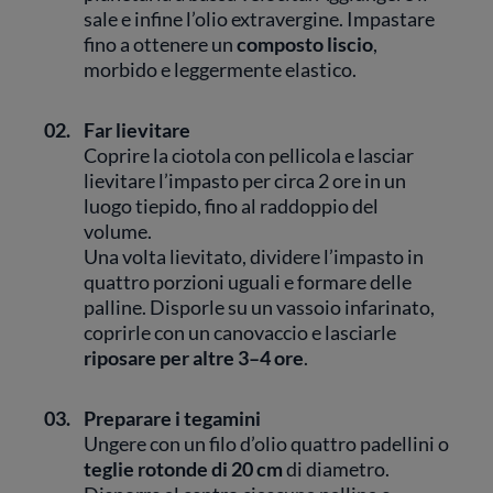
sale e infine l’olio extravergine. Impastare
fino a ottenere un
composto liscio
,
morbido e leggermente elastico.
02.
Far lievitare
Coprire la ciotola con pellicola e lasciar
lievitare l’impasto per circa 2 ore in un
luogo tiepido, fino al raddoppio del
volume.
Una volta lievitato, dividere l’impasto in
quattro porzioni uguali e formare delle
palline. Disporle su un vassoio infarinato,
coprirle con un canovaccio e lasciarle
riposare per altre 3–4 ore
.
03.
Preparare i tegamini
Ungere con un filo d’olio quattro padellini o
teglie rotonde di 20 cm
di diametro.