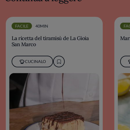
FACILE
40MIN
FA
La ricetta del tiramisù de La Gioia
Marm
San Marco
CUCINALO