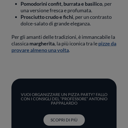
Pomodorini confit, burrata e basilico
, per
una versione fresca e profumata.
Prosciutto crudo e fichi
, per un contrasto
dolce-salato di grande eleganza.
Per gli amanti delle tradizioni, è immancabile la
classica
margherita
, la più iconica tra le
pizze da
provare almeno una volta
.
VUOI ORGANIZZARE UN PIZZA PARTY? FALLO
CON I CONSIGLI DEL “PROFESSORE” ANTONIO
PAPPALARDO
SCOPRI DI PIÙ