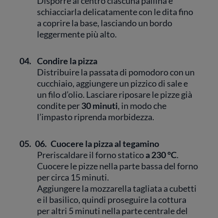
Disporre al centro ciascuna pallina e
schiacciarla delicatamente con le dita fino
a coprire la base, lasciando un bordo
leggermente più alto.
04.
Condire la pizza
Distribuire la passata di pomodoro con un
cucchiaio, aggiungere un pizzico di sale e
un filo d’olio. Lasciare riposare le pizze già
condite per
30 minuti
, in modo che
l’impasto riprenda morbidezza.
05.
06.
Cuocere la pizza al tegamino
Preriscaldare il forno statico
a 230 °C
.
Cuocere le pizze nella parte bassa del forno
per circa 15 minuti.
Aggiungere la mozzarella tagliata a cubetti
e il basilico, quindi proseguire la cottura
per altri 5 minuti nella parte centrale del