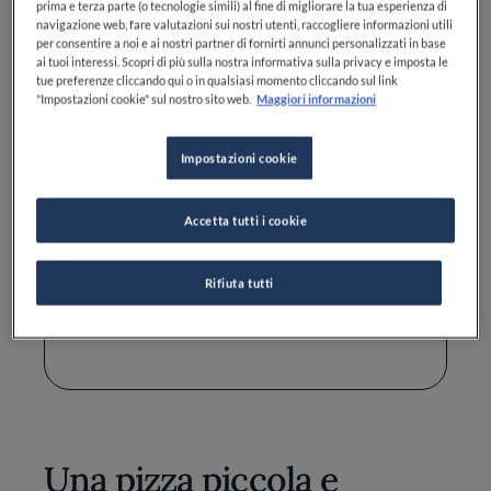
prima e terza parte (o tecnologie simili) al fine di migliorare la tua esperienza di
Lievito di birra fresco: 8 g
navigazione web, fare valutazioni sui nostri utenti, raccogliere informazioni utili
per consentire a noi e ai nostri partner di fornirti annunci personalizzati in base
Sale: 8 g
ai tuoi interessi. Scopri di più sulla nostra informativa sulla privacy e imposta le
tue preferenze cliccando qui o in qualsiasi momento cliccando sul link
Olio extravergine di oliva: 15 ml
"Impostazioni cookie" sul nostro sito web.
Maggiori informazioni
Passata di pomodoro: 500 g
Impostazioni cookie
Mozzarella: 250 g
Accetta tutti i cookie
Olio extravergine di oliva: q.b.
Sale: q.b.
Rifiuta tutti
Basilico fresco
Una pizza piccola e