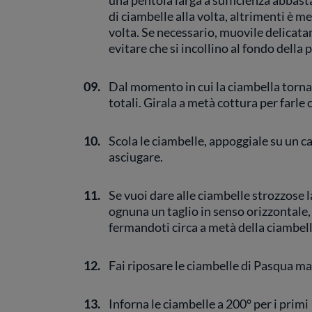
una pentola larga a sufficienza abbas
di ciambelle alla volta, altrimenti è m
volta. Se necessario, muovile delicata
evitare che si incollino al fondo della 
09.
Dal momento in cui la ciambella torna a
totali. Girala a metà cottura per farle 
10.
Scola le ciambelle, appoggiale su un c
asciugare.
11.
Se vuoi dare alle ciambelle strozzose l
ognuna un taglio in senso orizzontale, 
fermandoti circa a metà della ciambel
12.
Fai riposare le ciambelle di Pasqua ma
13.
Inforna le ciambelle a 200° per i prim