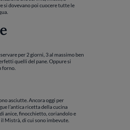
e si dovevano poi cuocere tutte le
qua.
e
servare per 2 giorni, 3 al massimo ben
erfetti quelli del pane. Oppure si
n forno.
no asciutte. Ancora oggi per
ue l’antica ricetta della cucina
i anice, finocchietto, coriandolo e
, il Mistrà, di cui sono imbevute.