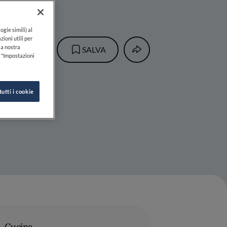
ogie simili) al
zioni utili per
lla nostra
SALVA
k "Impostazioni
tutti i cookie
Cucina