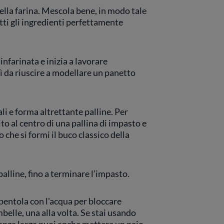
della farina. Mescola bene, in modo tale
ti gli ingredienti perfettamente
nfarinata e inizia a lavorare
ì da riuscire a modellare un panetto
li e forma altrettante palline. Per
dito al centro di una pallina di impasto e
che si formi il buco classico della
alline, fino a terminare l’impasto.
pentola con l'acqua per bloccare
mbelle, una alla volta. Se stai usando