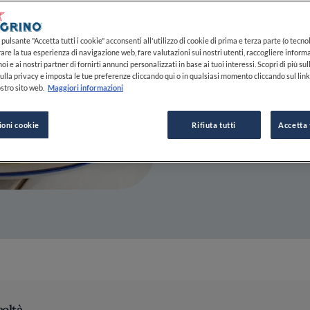
06 APR 2023
pulsante "Accetta tutti i cookie" acconsenti all'utilizzo di cookie di prima e terza parte (o tecnol
rare la tua esperienza di navigazione web, fare valutazioni sui nostri utenti, raccogliere informa
DA
FINE DINING LOVERS
oi e ai nostri partner di fornirti annunci personalizzati in base ai tuoi interessi. Scopri di più su
REDAZIONE
ulla privacy e imposta le tue preferenze cliccando qui o in qualsiasi momento cliccando sul lin
stro sito web.
Maggiori informazioni
ioni cookie
Rifiuta tutti
Accetta 
coltà