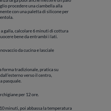
tanza larga puoi anche mettere un paio
eglio procedere una ciambella alla
mente con una paletta di silicone per
pentola.
 galla, calcolare 6 minuti di cottura
cuocere bene da entrambi i lati.
anovaccio da cucina e lasciale
a forma tradizionale, pratica su
dall’esterno verso il centro,
la pasquale.
rchigiane per 12 ore.
i 10 minuti, poi abbassa la temperatura