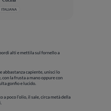
ITALIANA
ordi alti e mettila sul fornello a
e abbastanza capiente, unisci lo
, con la frusta a mano oppure con
ulta gonfio e lucido.
a poco l’olio, il sale, circa metà della
i.