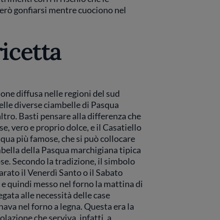
erò gonfiarsi mentre cuociono nel
ricetta
one diffusa nelle regioni del sud
 delle diverse ciambelle di Pasqua
altro. Basti pensare alla differenza che
e, vero e proprio dolce, e il Casatiello
qua più famose, che si può collocare
iambella della Pasqua marchigiana tipica
se. Secondo la tradizione, il simbolo
rato il Venerdì Santo o il Sabato
 e quindi messo nel forno la mattina di
egata alle necessità delle case
ava nel forno a legna. Questa era la
olazione che serviva, infatti, a