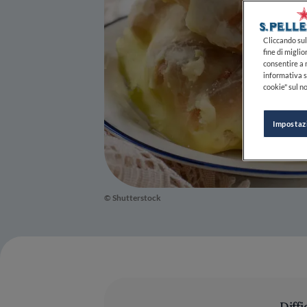
Cliccando sul 
fine di miglio
consentire a n
informativa s
cookie" sul no
Impostaz
© Shutterstock
Diffi