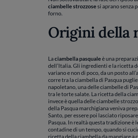
ciambelle strozzose
si aprano senza p
forno.
Origini della 
La
ciambella pasquale
è una preparazi
dell’Italia. Gli ingredienti e la ricetta
variano e non di poco, da un posto all’
corre tra la ciambella di Pasqua puglies
napoletano, una delle ciambelle di Pas
tra le torte salate. La ricetta della c
invece è quella delle ciambelle strozzo
della Pasqua marchigiana veniva prepa
Santo, per essere poi lasciato riposare
Pasqua. In realtà questa tradizione è l
contadine di un tempo, quando si cucin
ricetta della ciambella da mangiare a c