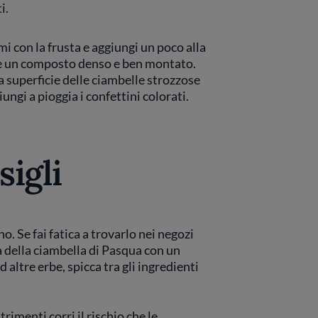
i.
mi con la frusta e aggiungi un poco alla
ere un composto denso e ben montato.
a superficie delle ciambelle strozzose
iungi a pioggia i confettini colorati.
sigli
o. Se fai fatica a trovarlo nei negozi
ta della ciambella di Pasqua con un
 altre erbe, spicca tra gli ingredienti
rimenti corri il rischio che le