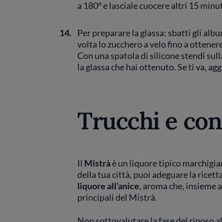
a 180° e lasciale cuocere altri 15 minut
14.
Per preparare la glassa: sbatti gli albu
volta lo zucchero a velo fino a otten
Con una spatola di silicone stendi sull
la glassa che hai ottenuto. Se ti va, agg
Trucchi e con
Il
Mistrà
è un liquore tipico marchigian
della tua città, puoi adeguare la ricet
liquore all’anice
, aroma che, insieme ad
principali del Mistrà.
Non sottovalutare la fase del riposo alt