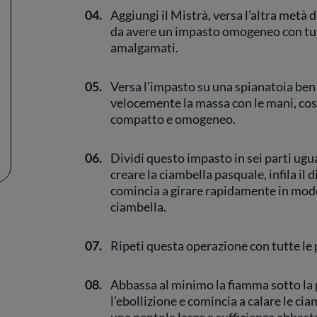
04.
Aggiungi il Mistrà, versa l’altra metà 
da avere un impasto omogeneo con tut
amalgamati.
05.
Versa l’impasto su una spianatoia ben i
velocemente la massa con le mani, cos
compatto e omogeneo.
06.
Dividi questo impasto in sei parti ugua
creare la ciambella pasquale, infila il 
comincia a girare rapidamente in modo 
ciambella.
07.
Ripeti questa operazione con tutte le p
08.
Abbassa al minimo la fiamma sotto la 
l’ebollizione e comincia a calare le cia