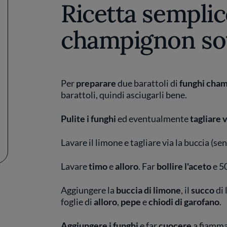
Ricetta semplic
champignon sot
Per
preparare
due barattoli di
funghi cham
barattoli, quindi asciugarli bene.
Pulite i funghi
ed eventualmente
tagliare 
Lavare il limone e tagliare via la buccia (se
Lavare
timo
e
alloro
. Far
bollire l'aceto
e 5
Aggiungere la
buccia di limone
, il
succo
di 
foglie di
alloro
,
pepe
e
chiodi di garofano
.
Aggiungere i funghi
e far
cuocere
a fiamma 