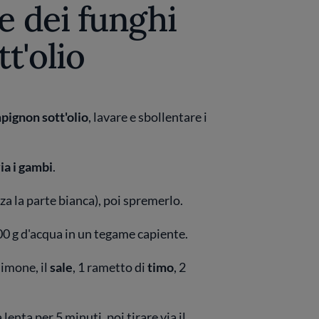
e dei funghi
t'olio
pignon sott'olio
, lavare e sbollentare i
via i gambi
.
nza la parte bianca), poi spremerlo.
00 g d'acqua in un tegame capiente.
limone, il
sale
, 1 rametto di
timo
, 2
lenta per 5 minuti, poi tirare via il