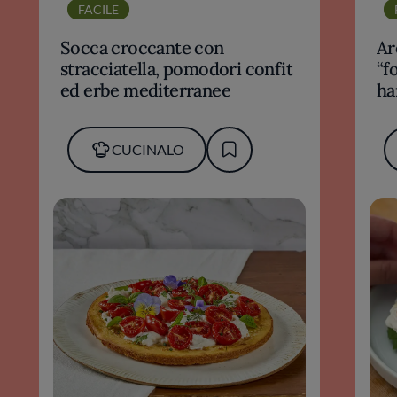
FACILE
Socca croccante con
Ar
stracciatella, pomodori confit
“f
ed erbe mediterranee
ha
no
CUCINALO