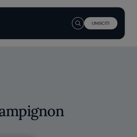
User account menu
UNISCITI
hampignon