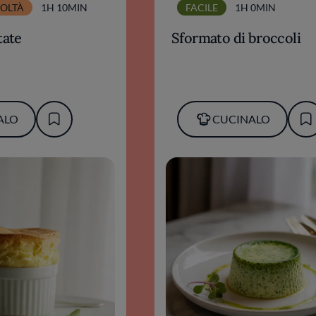
COLTÀ
1H 10MIN
FACILE
1H 0MIN
tate
Sformato di broccoli
ALO
CUCINALO