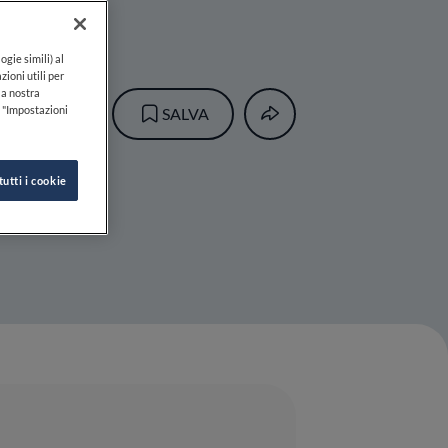
ogie simili) al
zioni utili per
lla nostra
k "Impostazioni
SALVA
tutti i cookie