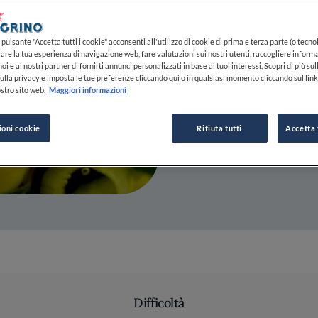
31 OTT 2014
pulsante "Accetta tutti i cookie" acconsenti all'utilizzo di cookie di prima e terza parte (o tecnol
rare la tua esperienza di navigazione web, fare valutazioni sui nostri utenti, raccogliere informa
oi e ai nostri partner di fornirti annunci personalizzati in base ai tuoi interessi. Scopri di più su
DA
FINE DINING LOVERS
ulla privacy e imposta le tue preferenze cliccando qui o in qualsiasi momento cliccando sul lin
REDAZIONE
stro sito web.
Maggiori informazioni
ioni cookie
Rifiuta tutti
Accetta 
Difficoltà