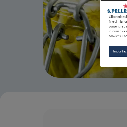
Cliccando sul 
fine di miglio
consentire a n
informativa s
cookie" sul no
Impostaz