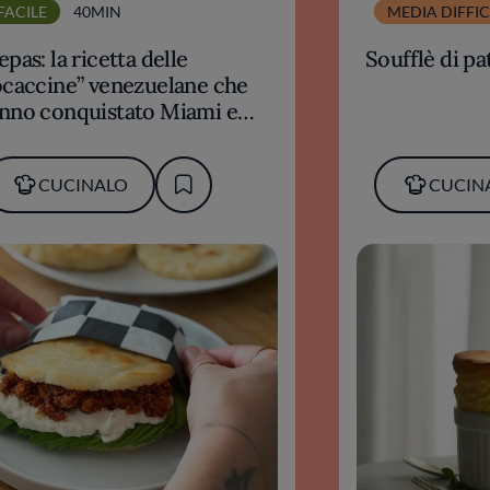
FACILE
40MIN
MEDIA DIFFI
epas: la ricetta delle
Soufflè di pa
ocaccine” venezuelane che
nno conquistato Miami e
n solo
CUCINALO
CUCIN