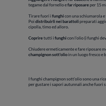
tegame dal fornello e
far riposare
per 15 mi
Tirare fuori i
funghi
con una schiumarola e
Poi
distribuirli nei barattoli
preparati aggi
cipolla, timo ed alloro.
Coprire
tutti i
funghi
con l'olio (i funghi 
Chiudere ermeticamente e fare riposare me
champignon sott'olio
in un luogo fresco e 
I funghi champignon sott'olio sono una ric
per gustare i sapori autunnali anche fuori 