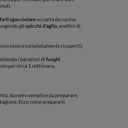
nuti.
farli sgocciolare
su carta da cucina.
ungendo gli
spicchi d'aglio
, anellini di
devono essere completamente ricoperti).
ttendo i barattoli di
funghi
buio per circa 1 settimana.
etta, davvero semplice da preparare,
stagione. Ecco come prepararli.