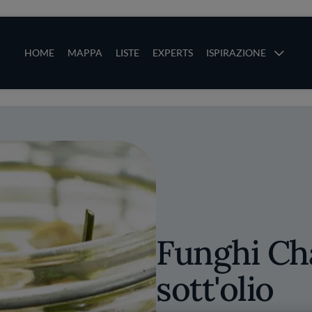
ze
Main navigation
HOME
MAPPA
LISTE
EXPERTS
ISPIRAZIONE
Salta al contenuto principale
li
Funghi C
sott'olio