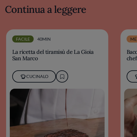
Continua a leggere
FACILE
40MIN
ME
La ricetta del tiramisù de La Gioia
Bacc
San Marco
chef
CUCINALO