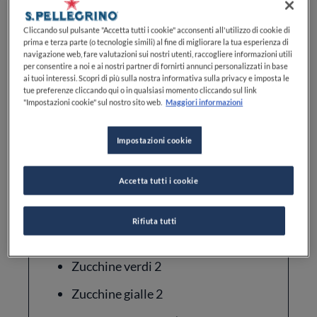
Cliccando sul pulsante "Accetta tutti i cookie" acconsenti all'utilizzo di cookie di
prima e terza parte (o tecnologie simili) al fine di migliorare la tua esperienza di
Difficoltà
Cucina
navigazione web, fare valutazioni sui nostri utenti, raccogliere informazioni utili
per consentire a noi e ai nostri partner di fornirti annunci personalizzati in base
FACILE
ITALIANA
ai tuoi interessi. Scopri di più sulla nostra informativa sulla privacy e imposta le
tue preferenze cliccando qui o in qualsiasi momento cliccando sul link
"Impostazioni cookie" sul nostro sito web.
Maggiori informazioni
Impostazioni cookie
Accetta tutti i cookie
Ingredienti
Rifiuta tutti
PER LA MILLEFOGLIE
Zucchine verdi 2
Zucchine gialle 2