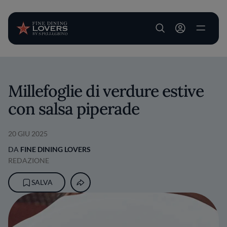
User account m
Salta al contenuto principale
Millefoglie di verdure estive
con salsa piperade
20 GIU 2025
DA
FINE DINING LOVERS
REDAZIONE
SALVA