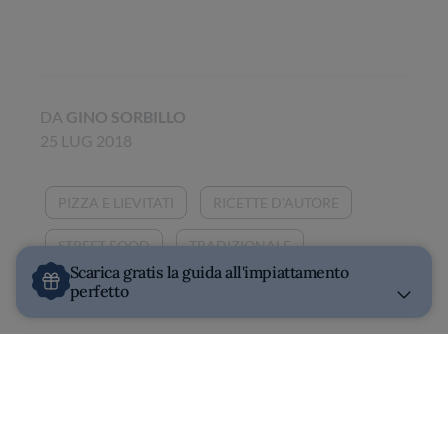
DA
GINO SORBILLO
25 LUG 2018
PIZZA E LIEVITATI
RICETTE D'AUTORE
STREET FOOD
TRADIZIONALE
Scarica gratis la guida all'impiattamento
perfetto