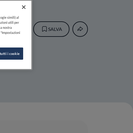
ogie simili) al
zioni utili per
lla nostra
SALVA
k "Impostazioni
tutti i cookie