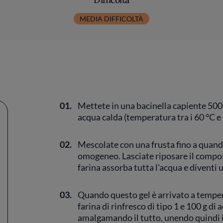
MEDIA DIFFICOLTÀ
01.
Mettete in una bacinella capiente 500 g
acqua calda (temperatura tra i 60 °C e 
02.
Mescolate con una frusta fino a quan
omogeneo. Lasciate riposare il compos
farina assorba tutta l'acqua e diventi u
03.
Quando questo gel è arrivato a tempe
farina di rinfresco di tipo 1 e 100 g di
amalgamando il tutto, unendo quindi il 