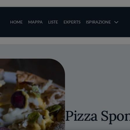
ze
Main navigation
HOME
MAPPA
LISTE
EXPERTS
ISPIRAZIONE
Salta al contenuto principale
li
Pizza Spo