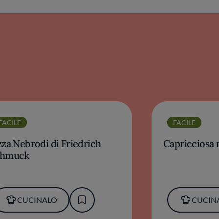
FACILE
FACILE
zza Nebrodi di Friedrich
Capricciosa
chmuck
CUCINALO
CUCIN