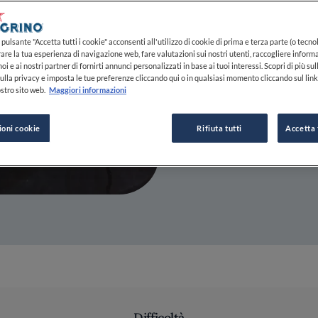
22 FEB 2021
pulsante "Accetta tutti i cookie" acconsenti all'utilizzo di cookie di prima e terza parte (o tecnol
rare la tua esperienza di navigazione web, fare valutazioni sui nostri utenti, raccogliere informa
DA
FINE DINING LOVERS
oi e ai nostri partner di fornirti annunci personalizzati in base ai tuoi interessi. Scopri di più su
REDAZIONE
ulla privacy e imposta le tue preferenze cliccando qui o in qualsiasi momento cliccando sul lin
stro sito web.
Maggiori informazioni
ioni cookie
Rifiuta tutti
Accetta 
Difficoltà