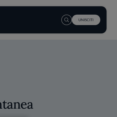
User account menu
UNISCITI
ntanea