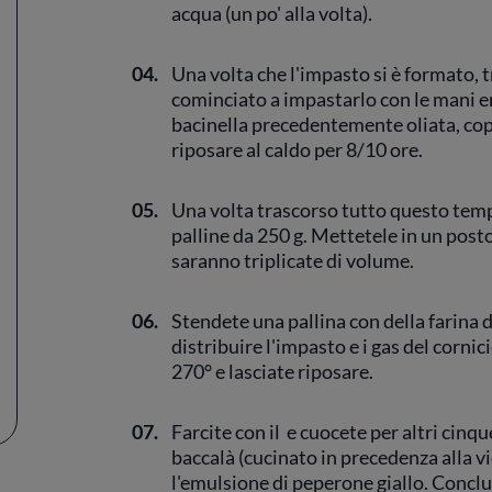
acqua (un po' alla volta).
04.
Una volta che l'impasto si è formato, t
cominciato a impastarlo con le mani 
bacinella precedentemente oliata, copri
riposare al caldo per 8/10 ore.
05.
Una volta trascorso tutto questo temp
palline da 250 g. Mettetele in un post
saranno triplicate di volume.
06.
Stendete una pallina con della farina 
distribuire l'impasto e i gas del corni
270° e lasciate riposare.
07.
Farcite con il e cuocete per altri cinqu
baccalà (cucinato in precedenza alla vic
l'emulsione di peperone giallo. Conclu