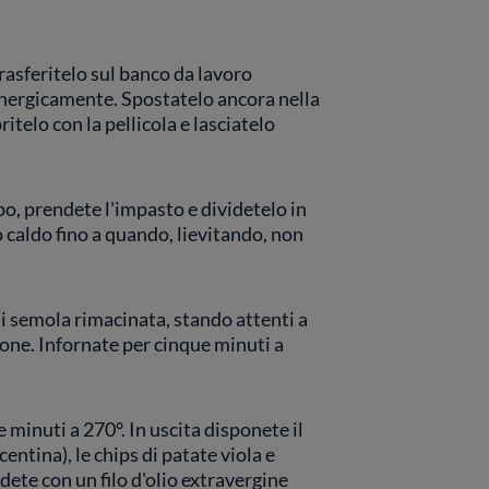
rasferitelo sul banco da lavoro
energicamente. Spostatelo ancora nella
telo con la pellicola e lasciatelo
o, prendete l'impasto e dividetelo in
o caldo fino a quando, lievitando, non
di semola rimacinata, stando attenti a
cione. Infornate per cinque minuti a
e minuti a 270°. In uscita disponete il
entina), le chips di patate viola e
dete con un filo d'olio extravergine