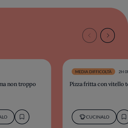
MEDIA DIFFICOLTÀ
2H 
 ma non troppo
Pizza fritta con vitello
ALO
CUCINALO