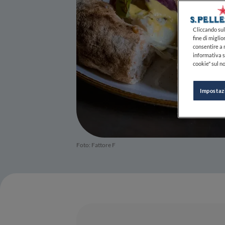
Cliccando sul 
fine di miglio
consentire a n
informativa s
cookie" sul no
Impostaz
Foto: Fattore F