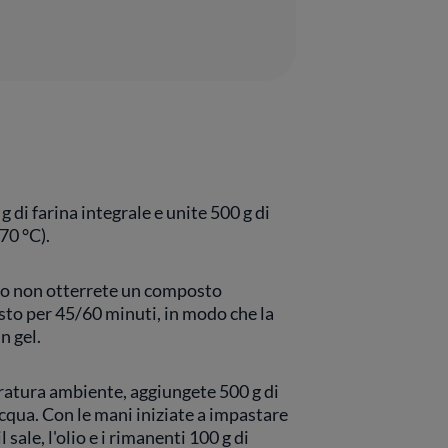
 di farina integrale e unite 500 g di
70 °C).
do non otterrete un composto
to per 45/60 minuti, in modo che la
n gel.
ratura ambiente, aggiungete 500 g di
 acqua. Con le mani iniziate a impastare
sale, l'olio e i rimanenti 100 g di