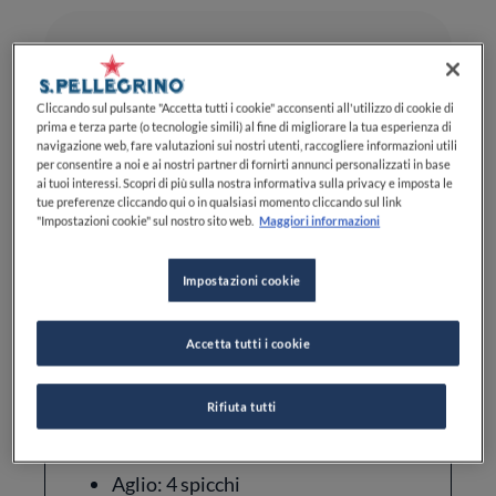
Difficoltà
Tempo totale
MEDIA DIFFICOLTÀ
25MIN
Cliccando sul pulsante "Accetta tutti i cookie" acconsenti all'utilizzo di cookie di
Cucina
prima e terza parte (o tecnologie simili) al fine di migliorare la tua esperienza di
navigazione web, fare valutazioni sui nostri utenti, raccogliere informazioni utili
TAILANDESE
per consentire a noi e ai nostri partner di fornirti annunci personalizzati in base
ai tuoi interessi. Scopri di più sulla nostra informativa sulla privacy e imposta le
tue preferenze cliccando qui o in qualsiasi momento cliccando sul link
"Impostazioni cookie" sul nostro sito web.
Maggiori informazioni
Impostazioni cookie
Ingredienti
Accetta tutti i cookie
Rifiuta tutti
Papaya: 1 verde, non matura, di
grandezza media, circa 500-600 g
Aglio: 4 spicchi