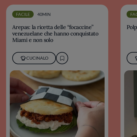
FACILE
40MIN
FA
Arepas: la ricetta delle “focaccine”
Polp
venezuelane che hanno conquistato
Miami e non solo
CUCINALO