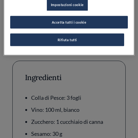
Impostazioni cookie
Difficoltà
Tempo totale
Accetta tutti i cookie
MEDIA DIFFICOLTÀ
1H 15MIN
Rifiuta tutti
Ingredienti
Colla di Pesce: 3 fogli
Vino: 100 ml, bianco
Zucchero: 1 cucchiaio di canna
Sesamo: 30 g