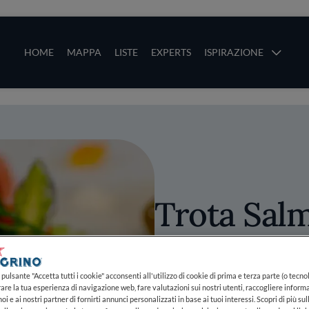
ze
Main navigation
HOME
MAPPA
LISTE
EXPERTS
ISPIRAZIONE
Salta al contenuto principale
li
Trota Sal
Marinata a
Yogurt, As
pulsante "Accetta tutti i cookie" acconsenti all'utilizzo di cookie di prima e terza parte (o tecnol
rare la tua esperienza di navigazione web, fare valutazioni sui nostri utenti, raccogliere informa
oi e ai nostri partner di fornirti annunci personalizzati in base ai tuoi interessi. Scopri di più su