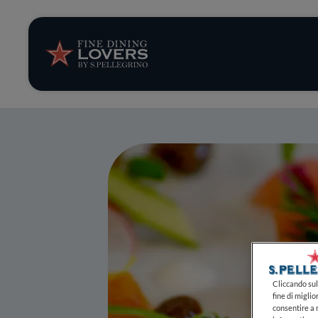
Storie e tenden
Ricette
Trucchi e consig
Serie
Cliccando sul 
fine di miglio
consentire a n