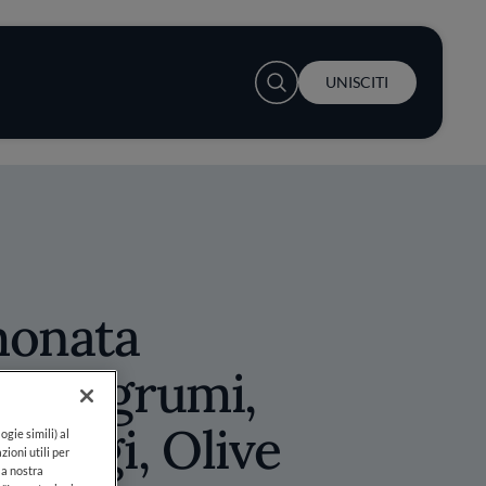
User account menu
UNISCITI
monata
gli Agrumi,
paragi, Olive
ogie simili) al
zioni utili per
lla nostra