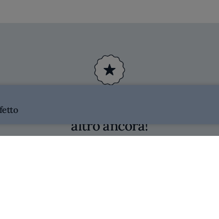
DIVENTA MEMBRO
sciti a noi per contenuti esclusivi e m
fetto
altro ancora!
INIZIA IL VIAGGIO