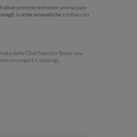
 6
olive
precedentemente ammaccate
rmogli
, le
erbe aromatiche
e infine con
irmata dallo Chef Fabrizio Tesse: una
umi con yogurt e asparagi.