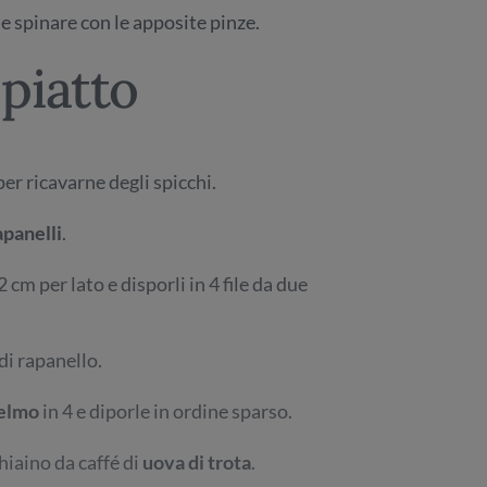
 spinare con le apposite pinze.
piatto
per ricavarne degli spicchi.
apanelli
.
2 cm per lato e disporli in 4 file da due
di rapanello.
elmo
in 4 e diporle in ordine sparso.
hiaino da caffé di
uova di trota
.