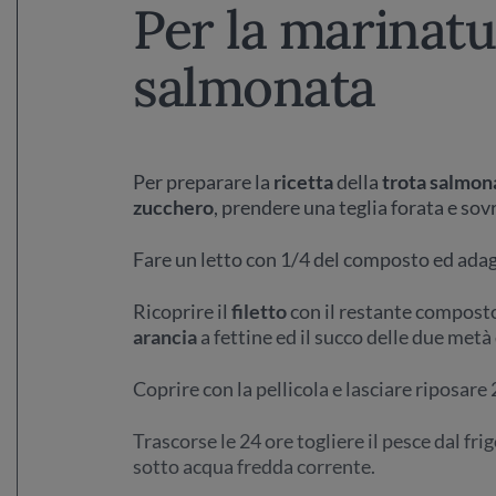
Per la marinatu
salmonata
Per preparare la
ricetta
della
trota salmon
zucchero
, prendere una teglia forata e sov
Fare un letto con 1/4 del composto ed adagi
Ricoprire il
filetto
con il restante compost
arancia
a fettine ed il succo delle due metà 
Coprire con la pellicola e lasciare riposare 2
Trascorse le 24 ore togliere il pesce dal 
sotto acqua fredda corrente.