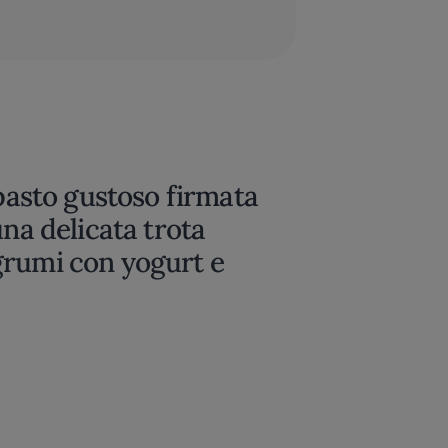
ipasto gustoso firmata
una delicata trota
grumi con yogurt e