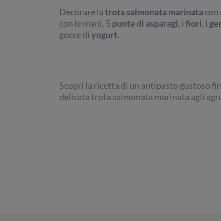
Decorare la
trota salmonata marinata
con
con le mani, 5
punte di asparagi
, i
fiori
, i
ge
gocce di
yogurt
.
Scopri la ricetta di un antipasto gustoso f
delicata trota salmonata marinata agli agr