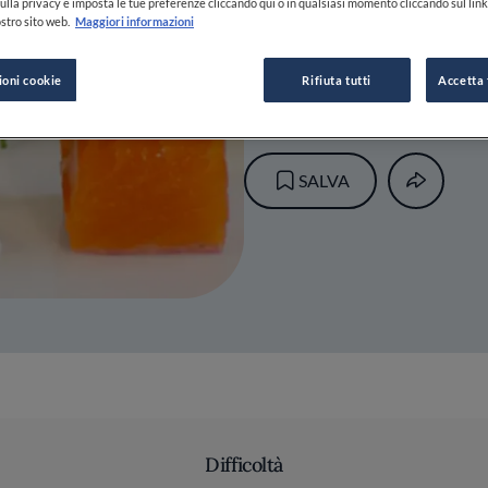
Ammaccat
ulla privacy e imposta le tue preferenze cliccando qui o in qualsiasi momento cliccando sul lin
stro sito web.
Maggiori informazioni
ioni cookie
Rifiuta tutti
Accetta 
23 LUG 2013
SALVA
Difficoltà