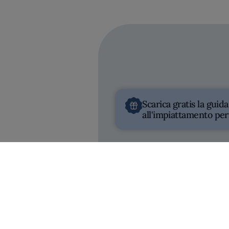
Scarica gratis la guida
Uni
all'impiattamento per