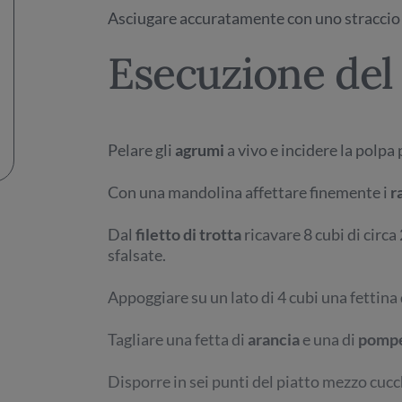
Asciugare accuratamente con uno straccio e
Esecuzione del 
Pelare gli
agrumi
a vivo e incidere la polpa 
Con una mandolina affettare finemente i
r
Dal
filetto di trotta
ricavare 8 cubi di circa 
sfalsate.
Appoggiare su un lato di 4 cubi una fettina 
Tagliare una fetta di
arancia
e una di
pomp
Disporre in sei punti del piatto mezzo cucc