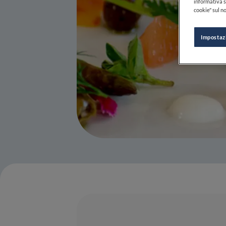
informativa s
cookie" sul no
Impostaz