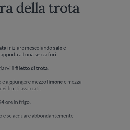
ra della trota
ata
iniziare mescolando
sale
e
rapporla ad una senza fori.
arvi il
filetto di trota
.
o e aggiungere mezzo
limone
e mezza
dei frutti avanzati.
4 ore in frigo.
frigo e sciacquare abbondantemente