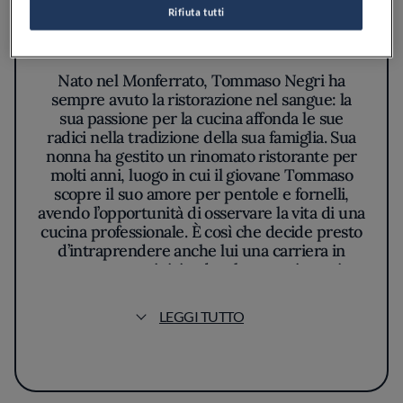
Rifiuta tutti
Nato nel Monferrato, Tommaso Negri ha
sempre avuto la ristorazione nel sangue: la
sua passione per la cucina affonda le sue
radici nella tradizione della sua famiglia. Sua
nonna ha gestito un rinomato ristorante per
molti anni, luogo in cui il giovane Tommaso
scopre il suo amore per pentole e fornelli,
avendo l’opportunità di osservare la vita di una
cucina professionale. È così che decide presto
d’intraprendere anche lui una carriera in
questo settore, iniziando a lavorare in cucine
di prestigio in Italia e all’estero e avvicinandosi
al mondo del fine dining.
LEGGI TUTTO
Lo chef lavora dodici anni all’Antica Osteria del
Teatro di Piacenza con Filippo Chiappini
Dattilo, un'esperienza che arricchisce il suo