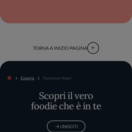
Sport propone una selezione di antipasti,
primi, secondi e dolci che evolvono con le
stagioni, permettendo ai clienti del ristorante
di scoprire dei piatti classici del Monferrato.
Terrina di fegato grasso con composta di
prugne e Battuta di Fassona con nocciole e
porri confit, Agnolotti al sugo d’arrosto e
Faraona ficata con polenta incatenata: qui è
TORNA A INIZIO PAGINA
possibile gustare i sapori antichi di queste
terre, realizzati con prodotti di qualità e con
grande amore dallo chef.
Experts
Tommaso Negri
Home
Scopri il vero
foodie che è in te
UNISCITI