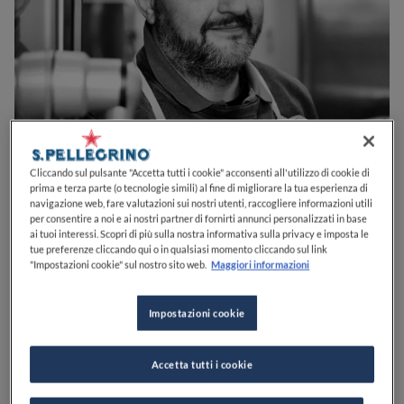
Cliccando sul pulsante "Accetta tutti i cookie" acconsenti all'utilizzo di cookie di
Chef
SEGUI
prima e terza parte (o tecnologie simili) al fine di migliorare la tua esperienza di
navigazione web, fare valutazioni sui nostri utenti, raccogliere informazioni utili
per consentire a noi e ai nostri partner di fornirti annunci personalizzati in base
ai tuoi interessi. Scopri di più sulla nostra informativa sulla privacy e imposta le
tue preferenze cliccando qui o in qualsiasi momento cliccando sul link
"Impostazioni cookie" sul nostro sito web.
Maggiori informazioni
Impostazioni cookie
Accetta tutti i cookie