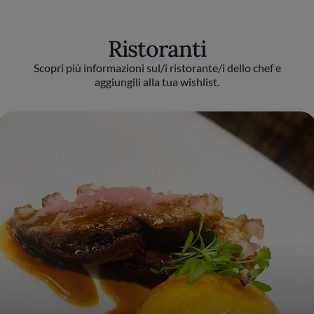
bagaglio di conoscenze e gli permesse di
capire meglio le esigenze di una clientela di
alto livello. Nel 2016 decide di tornare a casa
Ristoranti
nel Monferrato per stare più vicino alla sua
famiglia e di realizzare il sogno di aprire un
Scopri più informazioni sul/i ristorante/i dello chef e
ristorante tutto suo: è così che nasce l’Osteria
aggiungili alla tua wishlist.
Bar Sport.
Ristorante
Situata a San Germano Monferrato, in
provincia di Alessandria, l’Osteria Bar Sport
nasce dal sogno di Tommaso Negri, originario
del paese, di portare nella sua terra
l’eccellenza di una cucina curata e di grande
qualità. È così che nel 2016, lo chef inaugura,
in collaborazione con sua moglie Paola
Brovero, questo luogo dove la qualità e la
passione per la buona cucina sono
protagoniste. Situata sul ciglio della statale che