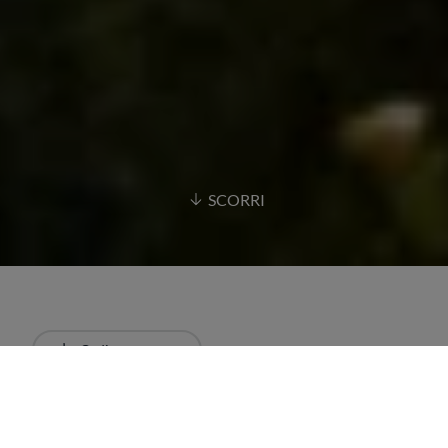
SCORRI
Ordina
Più recente
Tutti i risultati
Ristoranti