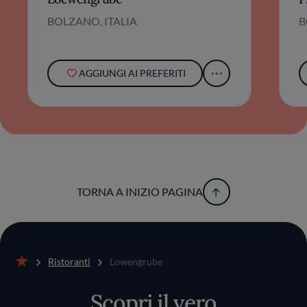
BOLZANO, ITALIA
B
AGGIUNGI AI PREFERITI
TORNA A INIZIO PAGINA
Ristoranti
Lowengrube
Home
Scopri il vero