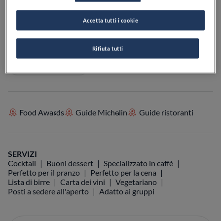
Accetta tutti i cookie
VEDI SULLA MAPPA
+39 0471 970032
Rifiuta tutti
VISIT WEBSITE
Food Awards
Guide Michelin
Guide ristoranti
SERVIZI
Cocktail
Buoni dessert
Specializzato in caffè
Perfetto per il pranzo
Perfetto per la cena
Lista di birre
Carta dei vini
Vegetariano
Posti a sedere all'aperto
Adatto ai gruppi