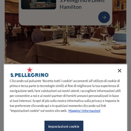
S.Pellegrino e Lewis
Hamilton
0
0
0
0
0
Cliccando sul pulsante "Accetta tutti i cookie" acconsenti all'utilizzo di cookie di
prima e terza parte (o tecnologie simili) al fine di migliorare la tua esperienza di
navigazione web, fare valutazioni sui nostri utenti, raccogliere informazioni utili
per consentire a noi e ai nostri partner di fornirti annunci personalizzati in base
ai tuoi interessi. Scopri di più sulla nostra informativa sulla privacy e imposta le
Piazza della Dogana, 3
39100
Bolzano
BZ
Italia
tue preferenze cliccando qui o in qualsiasi momento cliccando sul link
"Impostazioni cookie" sul nostro sito web.
Maggiori informazioni
APERTO
VEDI ORARI
Impostazioni cookie
PREZZO