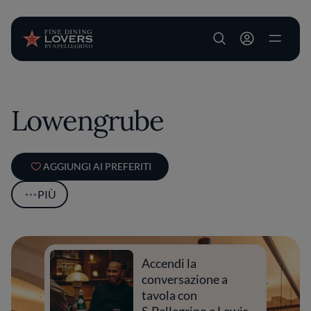
User account m
Salta al contenuto principale
Lowengrube
AGGIUNGI AI PREFERITI
PIÙ
Accendi la
conversazione a
tavola con