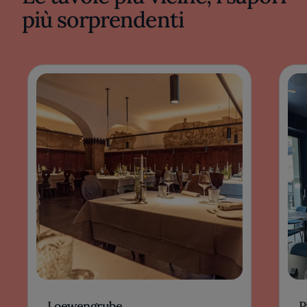
più sorprendenti
Loewengrube
P