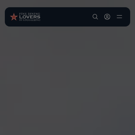
Salta al contenuto principale
User account m