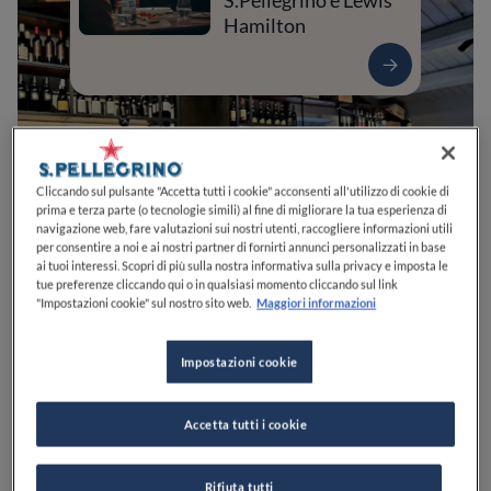
S.Pellegrino e Lewis
Hamilton
Cliccando sul pulsante "Accetta tutti i cookie" acconsenti all'utilizzo di cookie di
prima e terza parte (o tecnologie simili) al fine di migliorare la tua esperienza di
navigazione web, fare valutazioni sui nostri utenti, raccogliere informazioni utili
per consentire a noi e ai nostri partner di fornirti annunci personalizzati in base
ai tuoi interessi. Scopri di più sulla nostra informativa sulla privacy e imposta le
tue preferenze cliccando qui o in qualsiasi momento cliccando sul link
0
0
0
0
0
"Impostazioni cookie" sul nostro sito web.
Maggiori informazioni
Impostazioni cookie
Via A. Gramsci, 201
06073
Corciano
PG
Italia
Accetta tutti i cookie
VEDI SULLA MAPPA
+39 075 928 1711
Rifiuta tutti