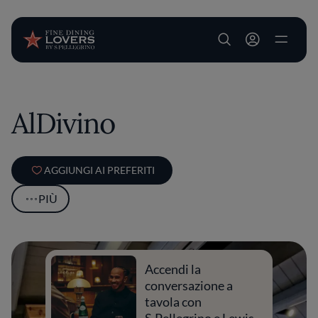
User account m
Salta al contenuto principale
AlDivino
AGGIUNGI AI PREFERITI
PIÙ
Accendi la
conversazione a
tavola con