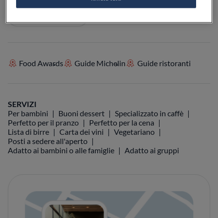
VISIT WEBSITE
Food Awards
Guide Michelin
Guide ristoranti
SERVIZI
Per bambini
Buoni dessert
Specializzato in caffè
Perfetto per il pranzo
Perfetto per la cena
Lista di birre
Carta dei vini
Vegetariano
Posti a sedere all'aperto
Adatto ai bambini o alle famiglie
Adatto ai gruppi