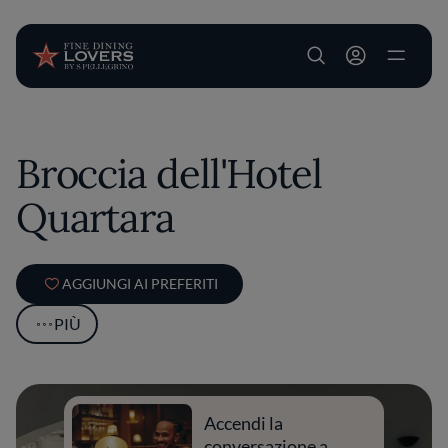
User account m
Salta al contenuto principale
Broccia dell'Hotel
Quartara
AGGIUNGI AI PREFERITI
PIÙ
Accendi la
conversazione a