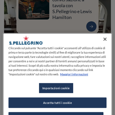
tavola con
S.Pellegrino e Lewis
Hamilton
Cliccando sul pulsante "Accetta tutti i cookie" acconsenti all'utilizzo di cookie di
prima e terza parte (o tecnologie simili) al fine di migliorare la tua esperienza di
navigazione web, fare valutazioni sui nostri utenti, raccogliere informazioni utili
per consentire a noi e ai nostri partner di fornirti annunci personalizzati in base
ai tuoi interessi. Scopri di più sulla nostra informativa sulla privacy e imposta le
tue preferenze cliccando qui o in qualsiasi momento cliccando sul link
"Impostazioni cookie" sul nostro sito web.
Maggiori informazioni
0
0
0
0
0
Impostazioni cookie
via san pietro, 15
98050
Lipari
ME
Italia
Accetta tutti i cookie
CHIUSO
Apre
Domenica,
12:30-15:30, 19:30-23:30