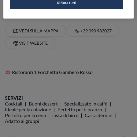
Rifiuta tutti
VEDI ORARI
VEDI SULLA MAPPA
+39 090 983027
VISIT WEBSITE
Ristoranti 1 Forchetta Gambero Rosso
SERVIZI
Cocktail
Buoni dessert
Specializzato in caffè
Ideale per la colazione
Perfetto per il pranzo
Perfetto per la cena
Lista di birre
Carta dei vini
Adatto ai gruppi