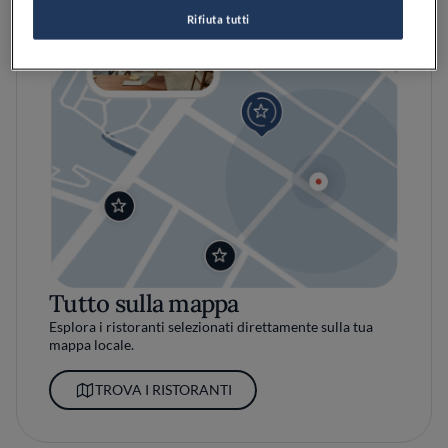
Rifiuta tutti
Tutto sulla mappa
Esplora i ristoranti selezionati direttamente sulla tua
mappa locale.
TROVA I RISTORANTI