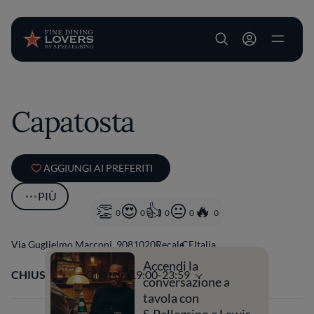
User account m
Salta al contenuto principale
Capatosta
AGGIUNGI AI PREFERITI
PIÙ
0
0
0
0
0
Via Guglielmo Marconi, 90
81020
Recale
CE
Italia
Accendi la
CHIUSO
Apre
Giovedì,
19:00-23:59
VEDI ORARI
conversazione a
tavola con