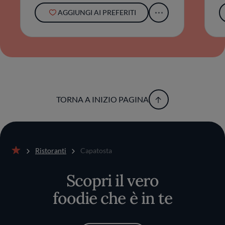
storia familiare, schietta, senza filtri.
AGGIUNGI AI PREFERITI
TORNA A INIZIO PAGINA
Ristoranti
Capatosta
Home
Scopri il vero
foodie che è in te