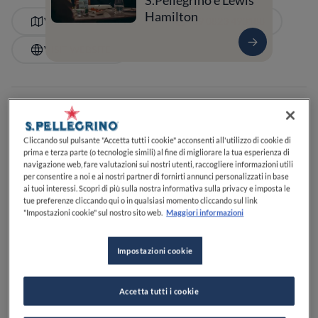
S.Pellegrino e Lewis
Hamilton
VEDI SULLA MAPPA
+39 0823 493188
VISIT WEBSITE
Pizzerie 2 Spicchi Gambero Rosso
Cliccando sul pulsante "Accetta tutti i cookie" acconsenti all'utilizzo di cookie di
prima e terza parte (o tecnologie simili) al fine di migliorare la tua esperienza di
navigazione web, fare valutazioni sui nostri utenti, raccogliere informazioni utili
SERVIZI
per consentire a noi e ai nostri partner di fornirti annunci personalizzati in base
Per bambini
Buoni dessert
Specializzato in caffè
ai tuoi interessi. Scopri di più sulla nostra informativa sulla privacy e imposta le
tue preferenze cliccando qui o in qualsiasi momento cliccando sul link
Perfetto per la cena
Lista di birre
Carta dei vini
"Impostazioni cookie" sul nostro sito web.
Maggiori informazioni
Adatto ai bambini o alle famiglie
Adatto ai gruppi
Impostazioni cookie
Accetta tutti i cookie