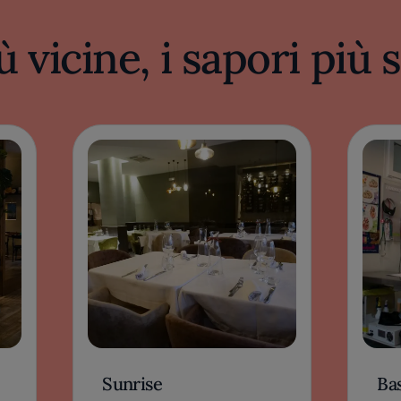
ù vicine, i sapori più
Sunrise
Bas
CASERTA, ITALIA
CAS