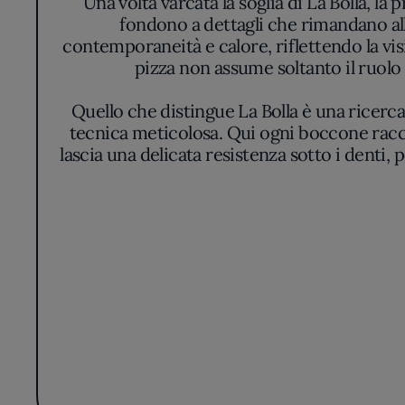
fondono a dettagli che rimandano all
contemporaneità e calore, riflettendo la vis
pizza non assume soltanto il ruolo 
Quello che distingue La Bolla è una ricerca 
tecnica meticolosa. Qui ogni boccone racco
lascia una delicata resistenza sotto i denti,
La carta segue il ritmo delle stagioni, 
ingredienti più lontani in un dialogo raffi
rispettare le radici pur esplorando nuove 
delicatezza degli accostamenti, il modo in
come la sapidità di un formaggio
La presentazione dei piatti rifugge l’esteti
bordo ben alveolato, la superficie lucida 