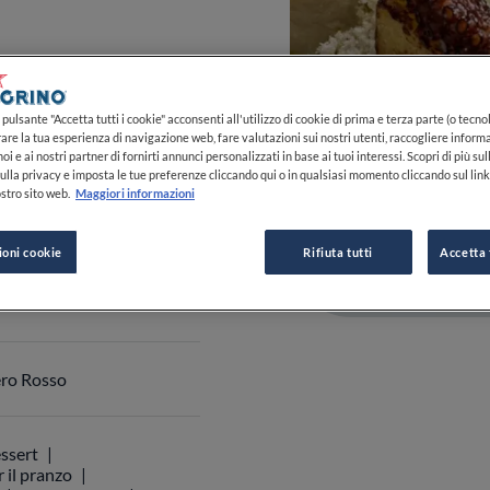
:30-23:59
pulsante "Accetta tutti i cookie" acconsenti all'utilizzo di cookie di prima e terza parte (o tecnol
VEDI ORARI
rare la tua esperienza di navigazione web, fare valutazioni sui nostri utenti, raccogliere informa
oi e ai nostri partner di fornirti annunci personalizzati in base ai tuoi interessi. Scopri di più su
ulla privacy e imposta le tue preferenze cliccando qui o in qualsiasi momento cliccando sul lin
stro sito web.
Maggiori informazioni
ioni cookie
Rifiuta tutti
Accetta 
 393 851 9393
0
0
0
ero Rosso
ssert
 il pranzo
Carta dei vini