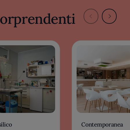
 sorprendenti
ilico
Contemporanea
ERTA, ITALIA
CASERTA, ITALIA