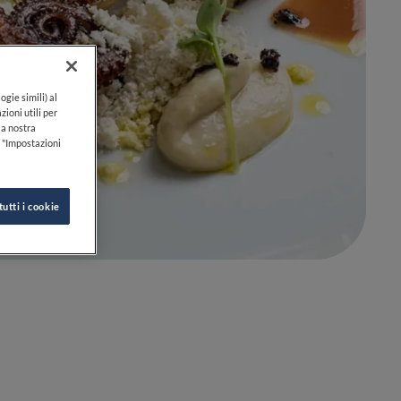
ogie simili) al
zioni utili per
lla nostra
k "Impostazioni
tutti i cookie
0
0