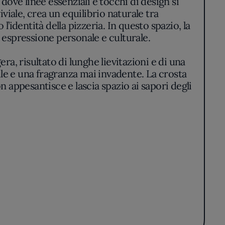
iale, crea un equilibrio naturale tra
identità della pizzeria. In questo spazio, la
i espressione personale e culturale.
ra, risultato di lunghe lievitazioni e di una
le e una fragranza mai invadente. La crosta
n appesantisce e lascia spazio ai sapori degli
rritorio ma che, in alcuni casi, accoglie
on forzano la mano: è evidente la volontà di
classica. Alcune varianti stupiscono per la
fondono da una margherita appena sfornata o
lanciamento sempre riconoscibile.
avola con un aspetto ordinato e invitante: il
cottura, il motivo cromatico dei condimenti