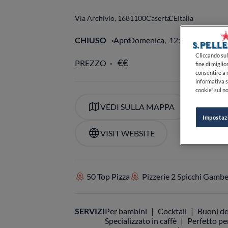
Via Archivio, 16
81100
Caserta
CE
Italia
CHIUSO
Apre
Domenica,
12:00-15:00, 19
Cliccando sul 
fine di miglio
consentire a n
PREZZO
informativa s
cookie" sul no
Impostaz
VEDI SULLA MAPPA
+39
VISIT WEBSITE
50 Top Pizza
Pizzerie 2 Spicchi Gamb
SERVIZI
Per bambini
Cocktail
Buoni de
Specializzato in caffè
Perfetto per
Perfetto per la cena
Lista di birre