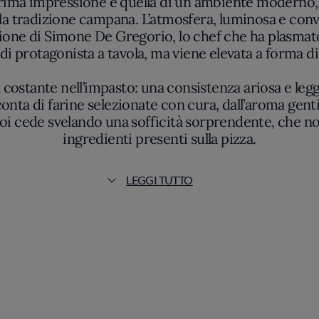
a tradizione campana. L’atmosfera, luminosa e conviv
ione di Simone De Gregorio, lo chef che ha plasmato l’
di protagonista a tavola, ma viene elevata a forma d
costante nell’impasto: una consistenza ariosa e legge
nta di farine selezionate con cura, dall’aroma genti
 poi cede svelando una sofficità sorprendente, che no
ingredienti presenti sulla pizza.
con una selezione di materie prime che privilegia il te
LEGGI TUTTO
nato con la tradizione napoletana. Le combinazioni n
possibilità, senza mai tradire l’identità della pizza 
 cui i profumi freschi delle erbe aromatiche si dif
 locale accompagna il pomodoro, mantenendo un bi
ca eccessivamente costruita, ma ogni pizza arriva in t
per effetto di olii selezionati solo al termine della 
disposti con attenzione.