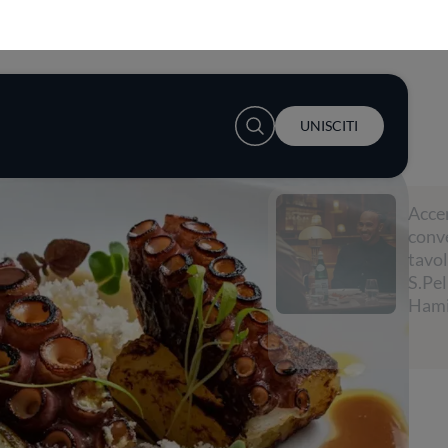
User account menu
UNISCITI
Accendi la
conversazione a
tavola con
S.Pellegrino e Lewis
Hamilton