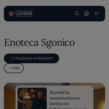
User account m
Salta al contenuto principale
Enoteca Sgonico
AGGIUNGI AI PREFERITI
PIÙ
Accendi la
conversazione a
tavola con