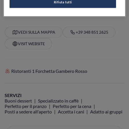
Rifiuta tutti
PREZZO
VEDI SULLA MAPPA
+39 348 851 2625
VISIT WEBSITE
Ristoranti 1 Forchetta Gambero Rosso
SERVIZI
Buoni dessert
Specializzato in caffè
Perfetto per il pranzo
Perfetto per la cena
Posti a sedere all'aperto
Accetta i cani
Adatto ai gruppi