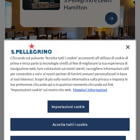
S.Pellegrino e Lewis
Hamilton
Cliccando sul pulsante "Accetta tutti i cookie" acconsenti all'utilizzo di cookie di
prima e terza parte (o tecnologie simili) al fine di migliorare la tua esperienza di
navigazione web, fare valutazioni sui nostri utenti, raccogliere informazioni utili
per consentire a noi e ai nostri partner di fornirti annunci personalizzati in base
ai tuoi interessi. Scopri di più sulla nostra informativa sulla privacy e imposta le
0
0
0
0
0
tue preferenze cliccando qui o in qualsiasi momento cliccando sul link
"Impostazioni cookie" sul nostro sito web.
Maggiori informazioni
Impostazioni cookie
Località Sgonico, 15
34010
Sgonico
TS
Italia
CHIUSO
Apre
Venerdì,
12:00-15:00, 19:00-22:00
Accetta tutti i cookie
VEDI ORARI