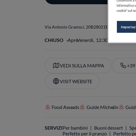
consentire a n
informativa s
cookie" sul no
Via Antonio Gramsci, 20B
28021
Borgomanero
N
Impostaz
CHIUSO
Apre
Venerdì,
12:30-14:00, 19:3
VEDI SULLA MAPPA
+39
VISIT WEBSITE
Food Awards
Guide Michelin
Guide
SERVIZI
Per bambini
Buoni dessert
Spe
Perfetto per il pranzo
Perfetto pe