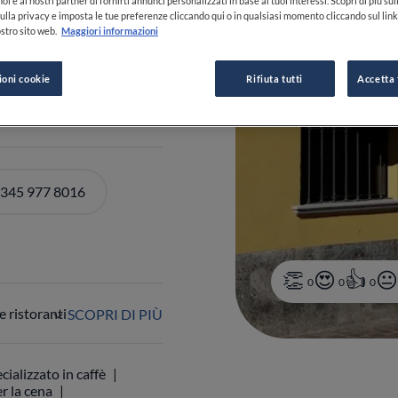
oi e ai nostri partner di fornirti annunci personalizzati in base ai tuoi interessi. Scopri di più su
ulla privacy e imposta le tue preferenze cliccando qui o in qualsiasi momento cliccando sul lin
stro sito web.
Maggiori informazioni
O
Italia
ioni cookie
Rifiuta tutti
Accetta 
0-22:00
VEDI ORARI
 345 977 8016
0
0
0
 ristoranti
SCOPRI DI PIÙ
cializzato in caffè
r la cena