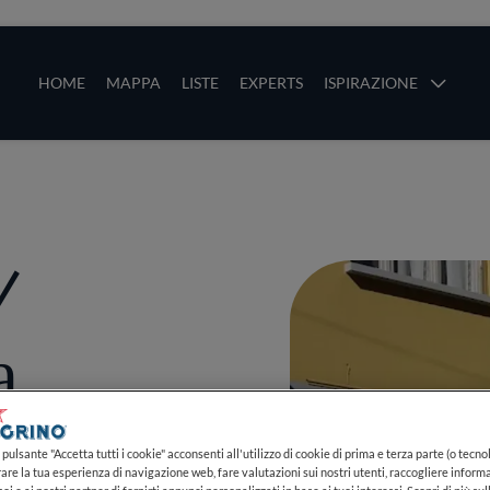
ze
Main navigation
HOME
MAPPA
LISTE
EXPERTS
ISPIRAZIONE
Salta al contenuto principale
li
/
a
pulsante "Accetta tutti i cookie" acconsenti all'utilizzo di cookie di prima e terza parte (o tecnol
rare la tua esperienza di navigazione web, fare valutazioni sui nostri utenti, raccogliere informa
PIÙ