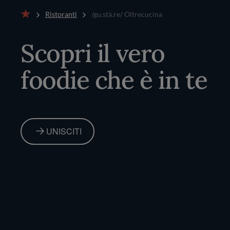
Ristoranti
/gu.stà.re/ Oltrecucina
Home
Scopri il vero
foodie che è in te
UNISCITI