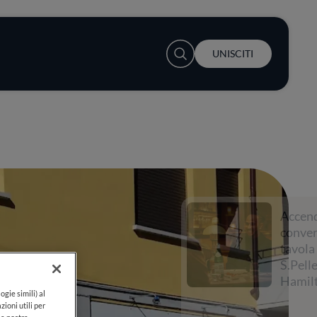
User account menu
UNISCITI
Accendi la
conversazione a
tavola con
S.Pellegrino e Lewis
Hamilton
ogie simili) al
zioni utili per