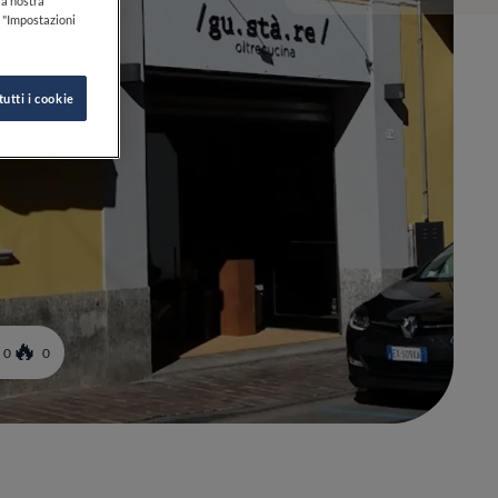
lla nostra
k "Impostazioni
tutti i cookie
0
0