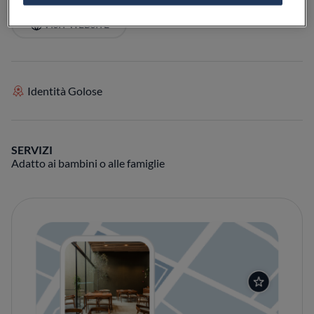
VISIT WEBSITE
Identità Golose
SERVIZI
Adatto ai bambini o alle famiglie