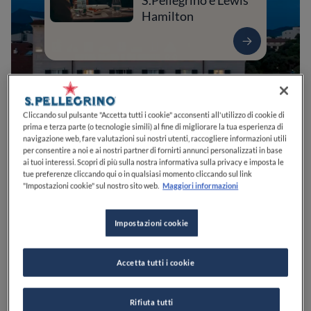
S.Pellegrino e Lewis
Hamilton
Cliccando sul pulsante "Accetta tutti i cookie" acconsenti all'utilizzo di cookie di
prima e terza parte (o tecnologie simili) al fine di migliorare la tua esperienza di
navigazione web, fare valutazioni sui nostri utenti, raccogliere informazioni utili
per consentire a noi e ai nostri partner di fornirti annunci personalizzati in base
ai tuoi interessi. Scopri di più sulla nostra informativa sulla privacy e imposta le
tue preferenze cliccando qui o in qualsiasi momento cliccando sul link
"Impostazioni cookie" sul nostro sito web.
Maggiori informazioni
0
0
0
0
0
Impostazioni cookie
Piazza Massimo D'Azeglio, 1
55049
Viareggio
LU
Italia
Accetta tutti i cookie
Rifiuta tutti
VEDI SULLA MAPPA
+39 0584 44449