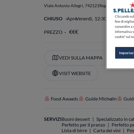
Viale Antonio Allegri, 7
42121
Reggio nell'Emilia
R
Cliccando sul 
CHIUSO
Apre
Venerdì,
12:30-14:30, 19:4
fine di miglio
consentire a n
PREZZO
informativa s
cookie" sul no
Impostaz
VEDI SULLA MAPPA
+39
VISIT WEBSITE
Food Awards
Guide Michelin
Guide
SERVIZI
Buoni dessert
Specializzato in ca
Perfetto per il pranzo
Perfetto pe
Lista di birre
Carta dei vini
Pos