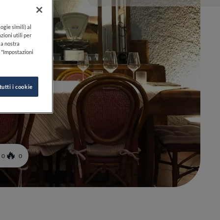
ogie simili) al
zioni utili per
lla nostra
k "Impostazioni
tutti i cookie
0
0