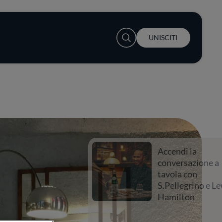
User account menu
UNISCITI
Accendi la
conversazione a
tavola con
S.Pellegrino e Lewis
Hamilton