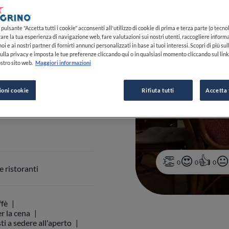
E
Italia
pulsante "Accetta tutti i cookie" acconsenti all'utilizzo di cookie di prima e terza parte (o tecnol
5-23:00
VEDI ORARI
rare la tua esperienza di navigazione web, fare valutazioni sui nostri utenti, raccogliere informa
oi e ai nostri partner di fornirti annunci personalizzati in base ai tuoi interessi. Scopri di più su
ulla privacy e imposta le tue preferenze cliccando qui o in qualsiasi momento cliccando sul lin
stro sito web.
Maggiori informazioni
ioni cookie
Rifiuta tutti
Accetta 
 0522 451300
0
0
0
 ristoranti
ffè
r la cena
ti a sedere all'aperto