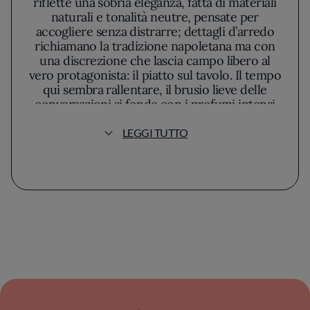
riflette una sobria eleganza, fatta di materiali
naturali e tonalità neutre, pensate per
accogliere senza distrarre; dettagli d’arredo
richiamano la tradizione napoletana ma con
una discrezione che lascia campo libero al
vero protagonista: il piatto sul tavolo. Il tempo
qui sembra rallentare, il brusio lieve delle
conversazioni si fonde con i profumi intensi
dell’impasto in cottura, in un’atmosfera
complice che invita all’ascolto e alla scoperta.
LEGGI TUTTO
Dalla cucina, la mano di Giovanni Mandara si
lascia riconoscere per il rigore che
accompagna ogni fase della preparazione. La
scelta delle farine, la gestione dei tempi di
lievitazione e la selezione di ogni singolo
ingrediente emergono con chiarezza
all’assaggio: la crosta, appena fragrante, cela al
suo interno una mollica soffice e ben
alveolata, capace di accogliere condimenti di
grande purezza come il pomodoro dal
profumo maturo e la mozzarella fresca stesa