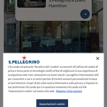
S.Pellegrino e Lewis
Hamilton
0
0
0
0
0
Cliccando sul pulsante "Accetta tutti i cookie" acconsenti all'utilizzo di cookie di
prima e terza parte (o tecnologie simili) al fine di migliorare la tua esperienza di
navigazione web, fare valutazioni sui nostri utenti, raccogliere informazioni utili
per consentire a noi e ai nostri partner di fornirti annunci personalizzati in base
ai tuoi interessi. Scopri di più sulla nostra informativa sulla privacy e imposta le
Piazza XXV Aprile, 1
42121
Reggio nell'Emilia
RE
Italia
tue preferenze cliccando qui o in qualsiasi momento cliccando sul link
"Impostazioni cookie" sul nostro sito web.
Maggiori informazioni
CHIUSO
Apre
Venerdì,
12:00-14:30, 19:00-24:00
VEDI ORARI
Impostazioni cookie