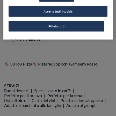
PREZZO
Accetta tutti i cookie
Rifiuta tutti
VEDI SULLA MAPPA
+39 0522 434922
VISIT WEBSITE
50 Top Pizza
Pizzerie 3 Spicchi Gambero Rosso
SERVIZI
Buoni dessert
Specializzato in caffè
Perfetto per il pranzo
Perfetto per la cena
Lista di birre
Carta dei vini
Posti a sedere all'aperto
Adatto ai bambini o alle famiglie
Adatto ai gruppi