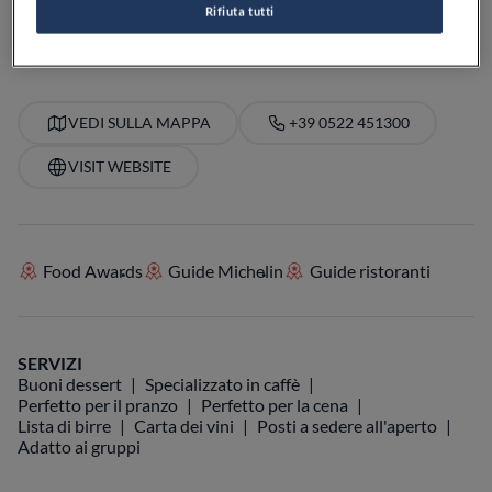
Rifiuta tutti
PREZZO
VEDI SULLA MAPPA
+39 0522 451300
VISIT WEBSITE
Food Awards
Guide Michelin
Guide ristoranti
SERVIZI
Buoni dessert
Specializzato in caffè
Perfetto per il pranzo
Perfetto per la cena
Lista di birre
Carta dei vini
Posti a sedere all'aperto
Adatto ai gruppi