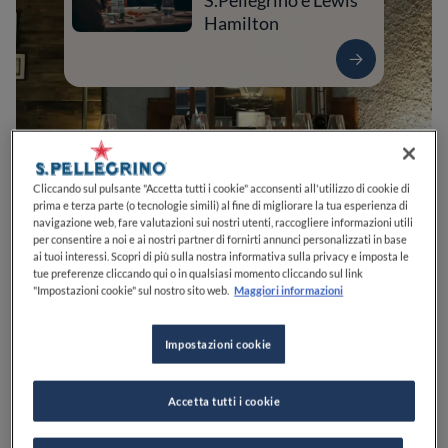
S.Pellegrino e Lewis
Hamilton
Cliccando sul pulsante "Accetta tutti i cookie" acconsenti all'utilizzo di cookie di
prima e terza parte (o tecnologie simili) al fine di migliorare la tua esperienza di
navigazione web, fare valutazioni sui nostri utenti, raccogliere informazioni utili
per consentire a noi e ai nostri partner di fornirti annunci personalizzati in base
ai tuoi interessi. Scopri di più sulla nostra informativa sulla privacy e imposta le
0
0
0
0
0
tue preferenze cliccando qui o in qualsiasi momento cliccando sul link
"Impostazioni cookie" sul nostro sito web.
Maggiori informazioni
Impostazioni cookie
Viale Antonio Allegri, 7
42121
Reggio nell'Emilia
RE
Italia
CHIUSO
Apre
Sabato,
12:30-14:30, 19:45-23:00
Accetta tutti i cookie
VEDI ORARI