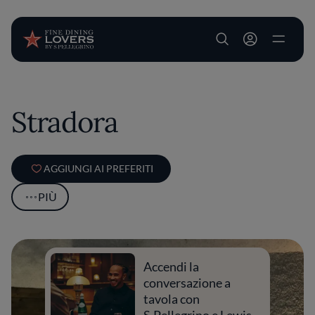
User account m
Salta al contenuto principale
Stradora
AGGIUNGI AI PREFERITI
PIÙ
Accendi la
conversazione a
tavola con